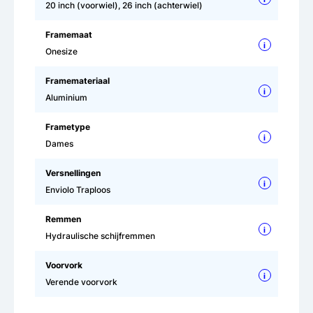
20 inch (voorwiel), 26 inch (achterwiel)
Framemaat
i
Onesize
Framemateriaal
i
Aluminium
Frametype
i
Dames
Versnellingen
i
Enviolo Traploos
Remmen
i
Hydraulische schijfremmen
Voorvork
i
Verende voorvork