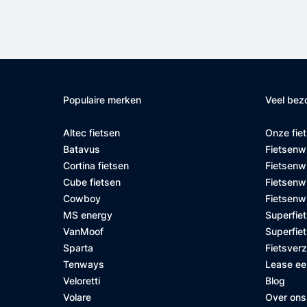
Populaire merken
Veel bez
Altec fietsen
Onze fie
Batavus
Fietsenw
Cortina fietsen
Fietsenw
Cube fietsen
Fietsenwi
Cowboy
Fietsenw
MS energy
Superfiet
VanMoof
Superfiet
Sparta
Fietsver
Tenways
Lease ee
Veloretti
Blog
Volare
Over ons