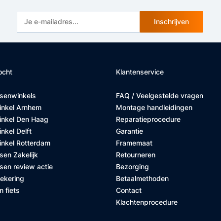
Inschrijven
ocht
Klantenservice
tsenwinkels
FAQ / Veelgestelde vragen
inkel Arnhem
Montage handleidingen
inkel Den Haag
Reparatieprocedure
nkel Delft
Garantie
inkel Rotterdam
Framemaat
sen Zakelijk
Retourneren
sen review actie
Bezorging
zekering
Betaalmethoden
n fiets
Contact
Klachtenprocedure