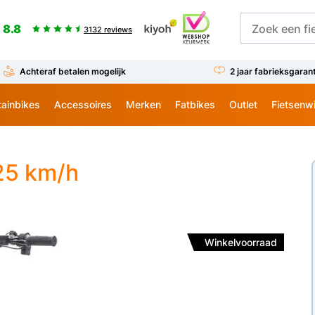
8.8
3132 reviews
Achteraf betalen mogelijk
2 jaar fabrieksgaran
ainbikes
Accessoires
Merken
Fatbikes
Outlet
Fietsenw
25 km/h
Winkelvoorraad