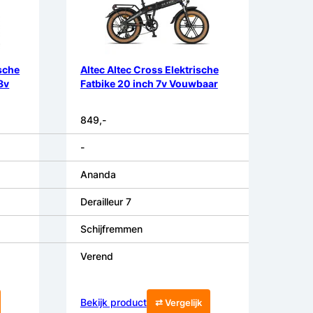
ische
Altec Altec Cross Elektrische
8v
Fatbike 20 inch 7v Vouwbaar
849,-
-
Ananda
Derailleur 7
Schijfremmen
Verend
Bekijk product
⇄ Vergelijk