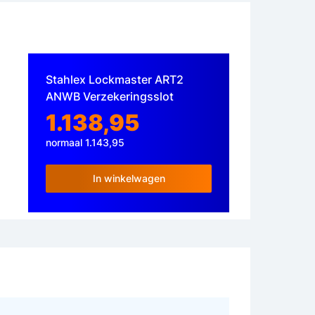
Stahlex Lockmaster ART2
ANWB Verzekeringsslot
1.138,95
normaal 1.143,95
In winkelwagen