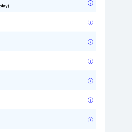
i
play)
i
i
i
i
i
i