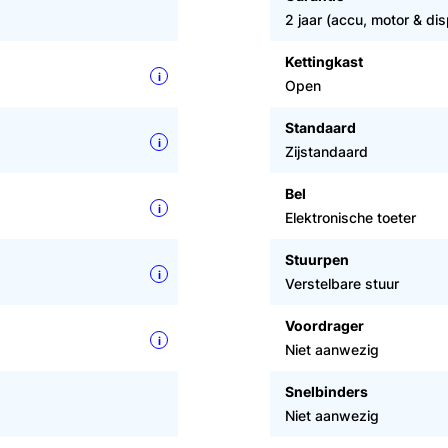
2 jaar (accu, motor & dis
Kettingkast
i
Open
Standaard
i
Zijstandaard
Bel
i
Elektronische toeter
Stuurpen
i
Verstelbare stuur
Voordrager
i
Niet aanwezig
Snelbinders
Niet aanwezig