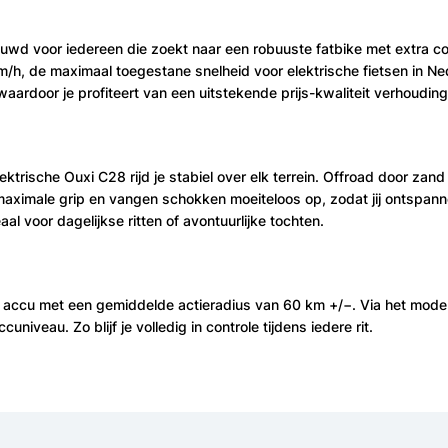
uwd voor iedereen die zoekt naar een robuuste fatbike met extra 
m/h, de maximaal toegestane snelheid voor elektrische fietsen in Ne
ardoor je profiteert van een uitstekende prijs-kwaliteit verhouding
ektrische Ouxi C28 rijd je stabiel over elk terrein. Offroad door z
maximale grip en vangen schokken moeiteloos op, zodat jij ontspann
al voor dagelijkse ritten of avontuurlijke tochten.
accu met een gemiddelde actieradius van 60 km +/−. Via het moderne
iveau. Zo blijf je volledig in controle tijdens iedere rit.