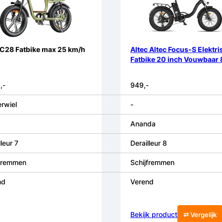
 C28 Fatbike max 25 km/h
Altec Altec Focus-S Elektr
Fatbike 20 inch Vouwbaar 
,-
949,-
rwiel
-
Ananda
lleur 7
Derailleur 8
jfremmen
Schijfremmen
nd
Verend
Bekijk product
⇄ Vergelijk