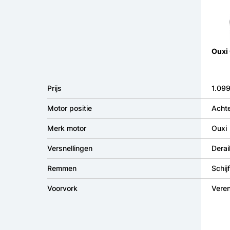
Ouxi
Prijs
1.099
Motor positie
Achte
Merk motor
Ouxi
Versnellingen
Derai
Remmen
Schi
Voorvork
Vere