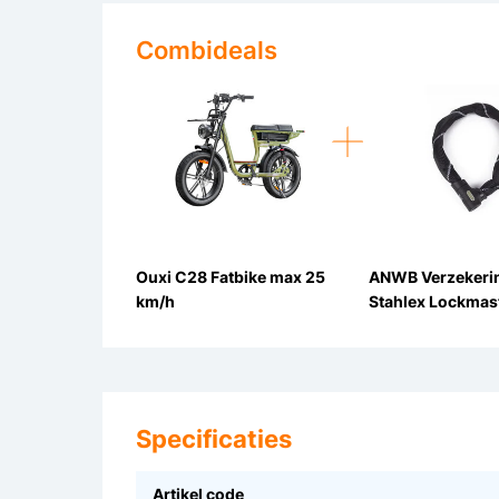
Combideals
Ouxi C28 Fatbike max 25
ANWB Verzekeri
km/h
Stahlex Lockmas
Kettingslot ART2
90cm
Specificaties
Artikel code