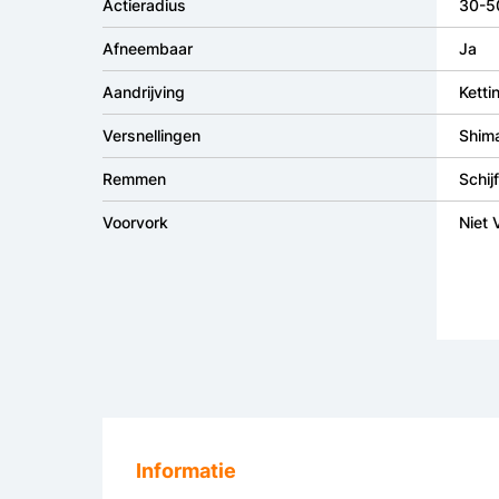
Actieradius
30-5
Afneembaar
Ja
Aandrijving
Ketti
Versnellingen
Shim
Remmen
Schi
Voorvork
Niet 
Informatie