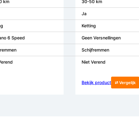
0 km
30-50 km
Ja
ng
Ketting
ano 6 Speed
Geen Versnellingen
jfremmen
Schijfremmen
Verend
Niet Verend
Bekijk product
⇄ Vergelijk