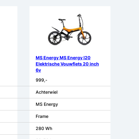
MS Energy MS Energy I20
Elektrische Vouwfiets 20 inch
6v
999,-
Achterwiel
MS Energy
Frame
280 Wh