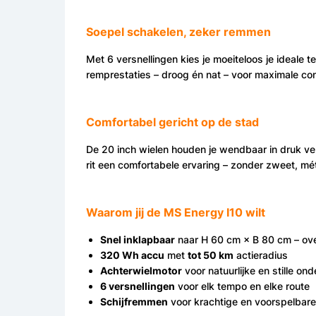
Soepel schakelen, zeker remmen
Met 6 versnellingen kies je moeiteloos je ideale 
remprestaties – droog én nat – voor maximale con
Comfortabel gericht op de stad
De 20 inch wielen houden je wendbaar in druk verk
rit een comfortabele ervaring – zonder zweet, mét
Waarom jij de MS Energy I10 wilt
Snel inklapbaar
naar H 60 cm × B 80 cm – ov
320 Wh accu
met
tot 50 km
actieradius
Achterwielmotor
voor natuurlijke en stille on
6 versnellingen
voor elk tempo en elke route
Schijfremmen
voor krachtige en voorspelbar