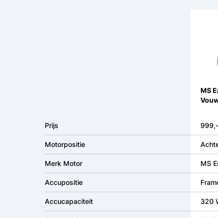
MS En
Vouwf
Prijs
999,
Motorpositie
Achte
Merk Motor
MS E
Accupositie
Fram
Accucapaciteit
320 