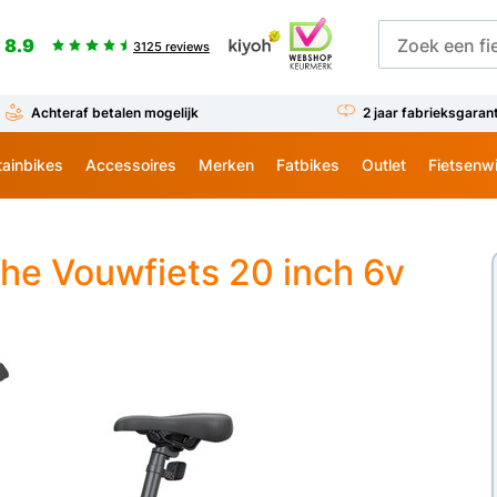
8.9
3125 reviews
Achteraf betalen mogelijk
2 jaar fabrieksgaran
ainbikes
Accessoires
Merken
Fatbikes
Outlet
Fietsenw
che Vouwfiets 20 inch 6v