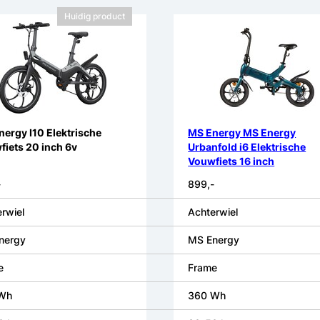
Huidig product
ergy I10 Elektrische
MS Energy MS Energy
iets 20 inch 6v
Urbanfold i6 Elektrische
Vouwfiets 16 inch
-
899,-
rwiel
Achterwiel
nergy
MS Energy
e
Frame
Wh
360 Wh