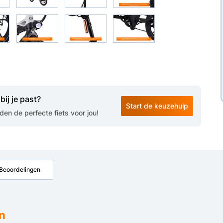
bij je past?
Start de keuzehulp
en de perfecte fiets voor jou!
Beoordelingen
n