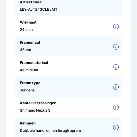
Artikel code
LEY-AJT243CLBLMT
Wielmaat
i
24 inch
Framemaat
i
36 cm
Framemateriaal
i
Aluminium
Frame type
i
Jongens
Aantal versnellingen
i
Shimano Nexus 3
Remmen
i
Dubbele handrem en terugtraprem