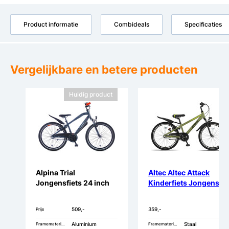
Product informatie
Combideals
Specificaties
Vergelijkbare en betere producten
Huidig product
Alpina Trial
Altec Altec Attack
Jongensfiets 24 inch
Kinderfiets Jongens 3
509,-
359,-
Prijs
Aluminium
Staal
Framemateriaal
Framemateriaal