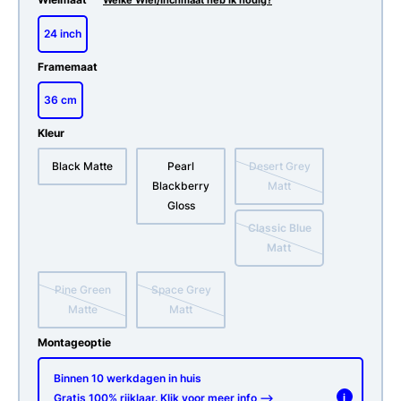
Welke Wiel/Inchmaat heb ik nodig?
24 inch
Framemaat
36 cm
Kleur
Black Matte
Pearl
Desert Grey
Blackberry
Matt
Gloss
Classic Blue
Matt
Pine Green
Space Grey
Matte
Matt
Montageoptie
Binnen 10 werkdagen in huis
Gratis 100% rijklaar. Klik voor meer info -->
i