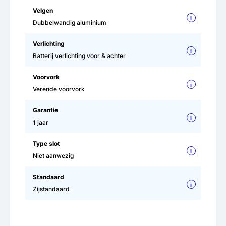
Velgen
i
Dubbelwandig aluminium
Verlichting
i
Batterij verlichting voor & achter
Voorvork
i
Verende voorvork
Garantie
i
1 jaar
Type slot
i
Niet aanwezig
Standaard
i
Zijstandaard