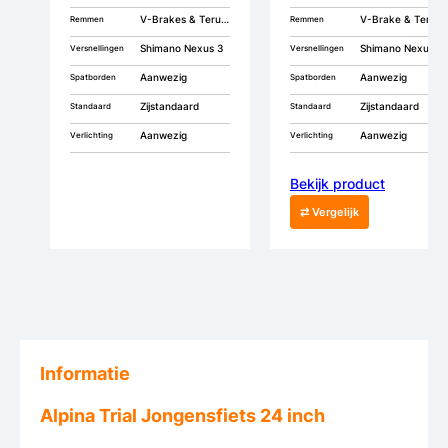
V-Brakes & Terugtrap
V-Brake & Terugtrap
Remmen
Remmen
Shimano Nexus 3
Shimano Nexus 3
Versnellingen
Versnellingen
Aanwezig
Aanwezig
Spatborden
Spatborden
Zijstandaard
Zijstandaard
Standaard
Standaard
Aanwezig
Aanwezig
Verlichting
Verlichting
Bekijk product
⇄ Vergelijk
Informatie
Alpina Trial Jongensfiets 24 inch