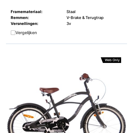
Framemateriaal:
Staal
Remmen:
V-Brake & Terugtrap
Versnellingen:
3v
Vergelijken
Web Only