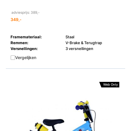
adviesprijs: 389,-
349,-
Framemateriaal:
Staal
Remmen:
V-Brake & Terugtrap
Versnellingen:
3 versnellingen
Vergelijken
Web Only