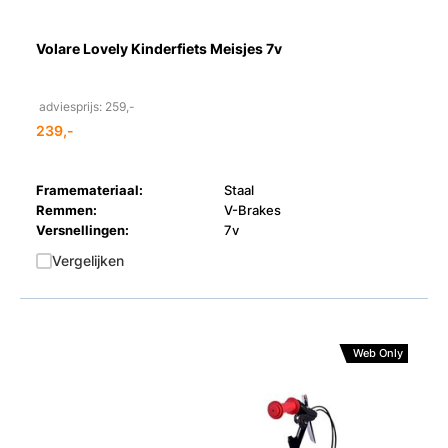
Volare Lovely Kinderfiets Meisjes 7v
adviesprijs: 259,-
239,-
Framemateriaal:
Staal
Remmen:
V-Brakes
Versnellingen:
7v
Vergelijken
Web Only