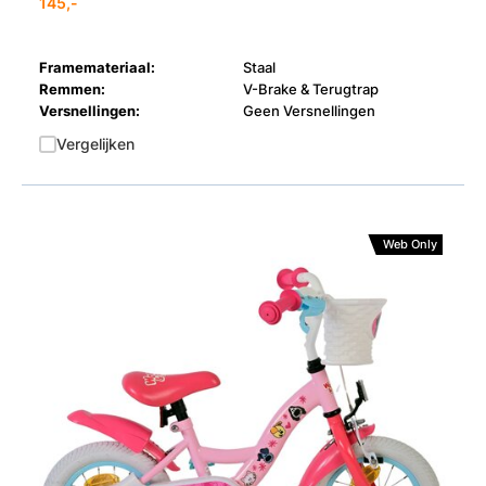
145,-
Framemateriaal:
Staal
Remmen:
V-Brake & Terugtrap
Versnellingen:
Geen Versnellingen
Vergelijken
Web Only