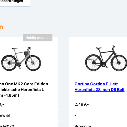
Beoordelingen
n
Huidig product
o One MK2 Core Edition
Cortina Cortina E-Lett
Elektrische Herenfiets L
Herenfiets 28 inch DB Belt
0m -1.85m)
,-
2.499,-
rwiel
-
ce M070
Promove