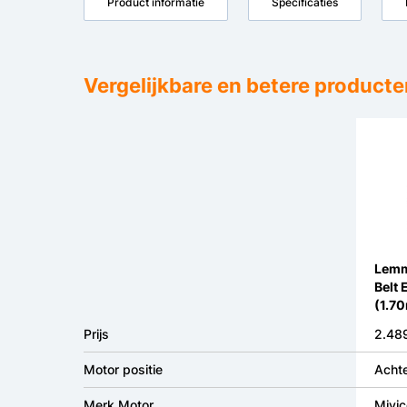
Product informatie
Specificaties
Vergelijkbare en betere producte
Lemm
Belt 
(1.7
Prijs
2.489
Motor positie
Achte
Merk Motor
Mivi