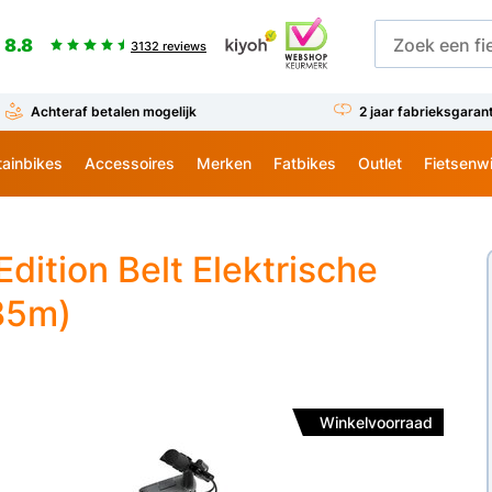
8.8
3132 reviews
Achteraf betalen mogelijk
2 jaar fabrieksgaran
ainbikes
Accessoires
Merken
Fatbikes
Outlet
Fietsenw
ition Belt Elektrische
.85m)
Winkelvoorraad