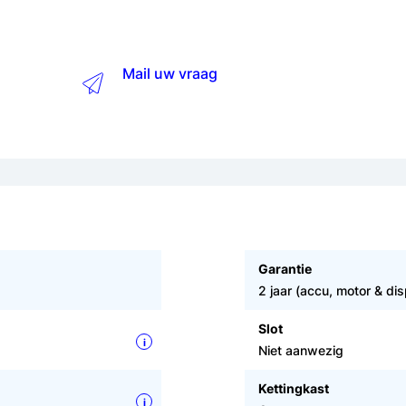
Mail uw vraag
Garantie
2 jaar (accu, motor & dis
Slot
i
Niet aanwezig
Kettingkast
i