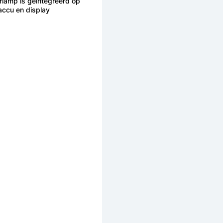
rlamp is geïntegreerd op
accu en display