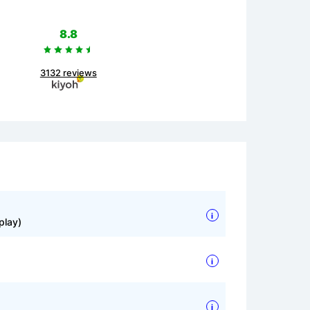
8.8
3132 reviews
i
play)
i
i