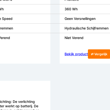
Wh
360 Wh
e Speed
Geen Versnellingen
jfremmen
Hydraulische Schijfremmen
Verend
Niet Verend
Bekijk product
⇄ Vergelijk
lichting: De verlichting
ter werkt op batterij. De