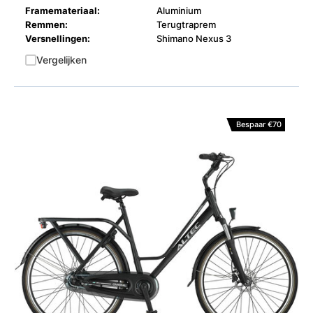
Framemateriaal:
Aluminium
Remmen:
Terugtraprem
Versnellingen:
Shimano Nexus 3
Vergelijken
Bespaar €70