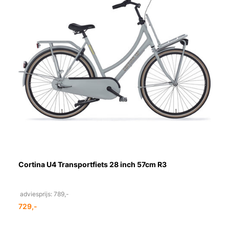
Cortina U4 Transportfiets 28 inch 57cm R3
adviesprijs: 789,-
729,-