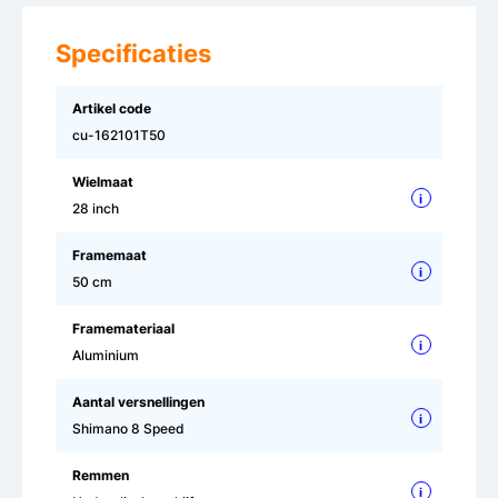
Specificaties
Artikel code
cu-162101T50
Wielmaat
i
28 inch
Framemaat
i
50 cm
Framemateriaal
i
Aluminium
Aantal versnellingen
i
Shimano 8 Speed
Remmen
i