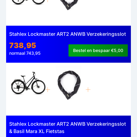
Stahlex Lockmaster ART2 ANWB Verzekeringsslot
738,95
Bestel en bespaar €5,00
normaal 743,95
Stahlex Lockmaster ART2 ANWB Verzekeringsslot
& Basil Mara XL Fietstas