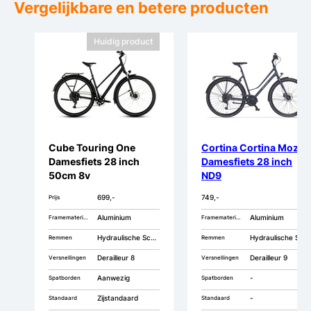
Vergelijkbare en betere producten
Huidig product
Cube Touring One
Cortina Cortina Mozzo
Damesfiets 28 inch
Damesfiets 28 inch
50cm 8v
ND9
699,-
749,-
Prijs
Aluminium
Aluminium
Framemateriaal
Framemateriaal
Hydraulische Schijfremmen
Hydraulische Schijfremmen
Remmen
Remmen
Derailleur 8
Derailleur 9
Versnellingen
Versnellingen
Aanwezig
-
Spatborden
Spatborden
Zijstandaard
-
Standaard
Standaard