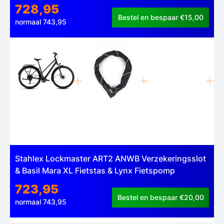
728,95
Bestel en bespaar €15,00
normaal 743,95
Stahlex Lockmaster ART2 ANWB Verzekeringsslot
& Basil Mara XL Fietstas & Lynx Fietspomp
723,95
Bestel en bespaar €20,00
normaal 743,95