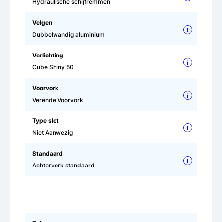
Hydraulische schijfremmen
Velgen
i
Dubbelwandig aluminium
Verlichting
i
Cube Shiny 50
Voorvork
i
Verende Voorvork
Type slot
i
Niet Aanwezig
Standaard
i
Achtervork standaard