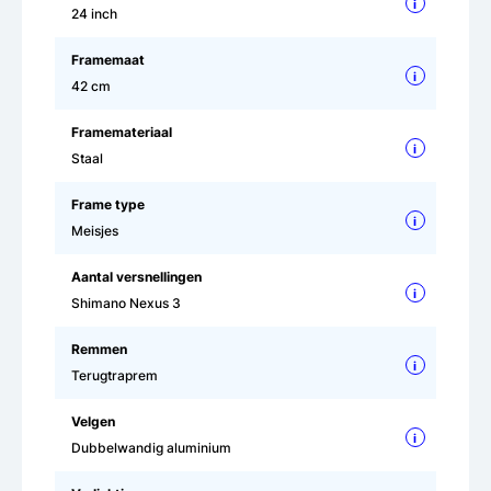
i
24 inch
Framemaat
i
42 cm
Framemateriaal
i
Staal
Frame type
i
Meisjes
Aantal versnellingen
i
Shimano Nexus 3
Remmen
i
Terugtraprem
Velgen
i
Dubbelwandig aluminium