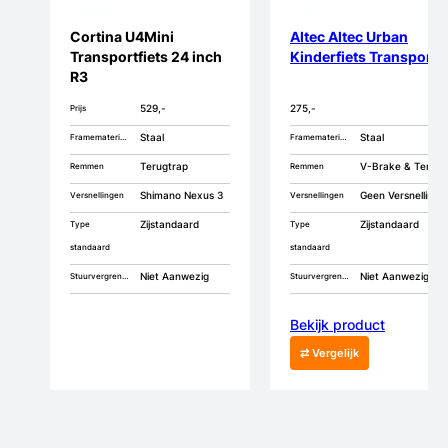
Cortina U4Mini
Altec Altec Urban
Transportfiets 24 inch
Kinderfiets Transport
R3
529,-
275,-
Prijs
Staal
Staal
Framemateriaal
Framemateriaal
Terugtrap
V-Brake & Terugtrap
Remmen
Remmen
Shimano Nexus 3
Geen Versnellingen
Versnellingen
Versnellingen
Zijstandaard
Zijstandaard
Type
Type
standaard
standaard
Niet Aanwezig
Niet Aanwezig
Stuurvergrendeling
Stuurvergrendeling
Bekijk product
⇄ Vergelijk