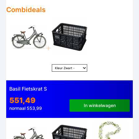
Combideals
Basil Fietskrat S
551,49
In winkelwagen
normaal 553,99