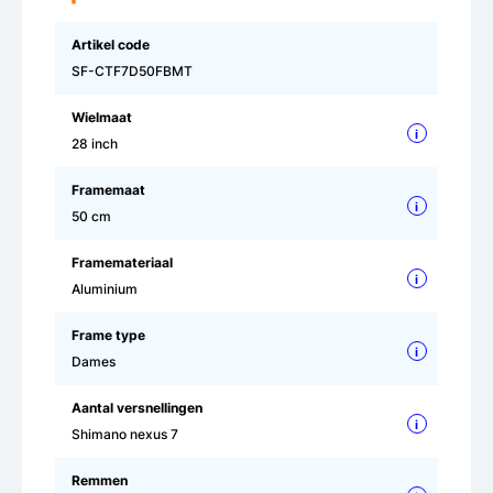
Artikel code
SF-CTF7D50FBMT
Wielmaat
i
28 inch
Framemaat
i
50 cm
Framemateriaal
i
Aluminium
Frame type
i
Dames
Aantal versnellingen
i
Shimano nexus 7
Remmen