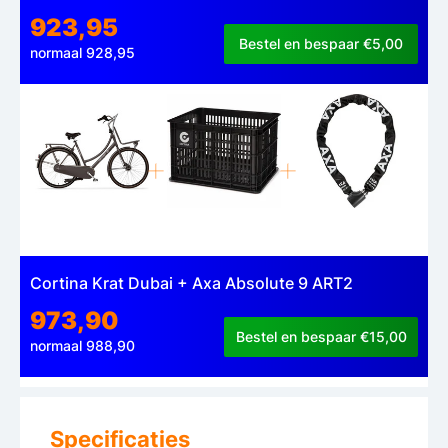
923,95
Bestel en bespaar €5,00
normaal 928,95
Cortina Krat Dubai + Axa Absolute 9 ART2
973,90
Bestel en bespaar €15,00
normaal 988,90
Specificaties