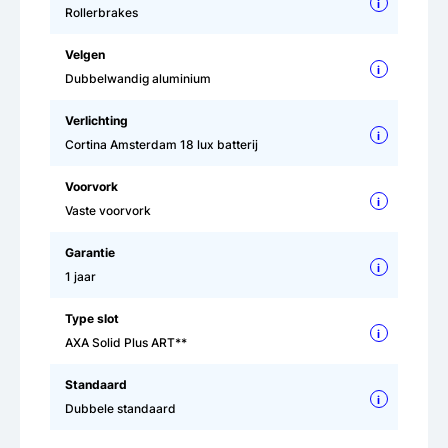
i
Rollerbrakes
Velgen
i
Dubbelwandig aluminium
Verlichting
i
Cortina Amsterdam 18 lux batterij
Voorvork
i
Vaste voorvork
Garantie
i
1 jaar
Type slot
i
AXA Solid Plus ART**
Standaard
i
Dubbele standaard