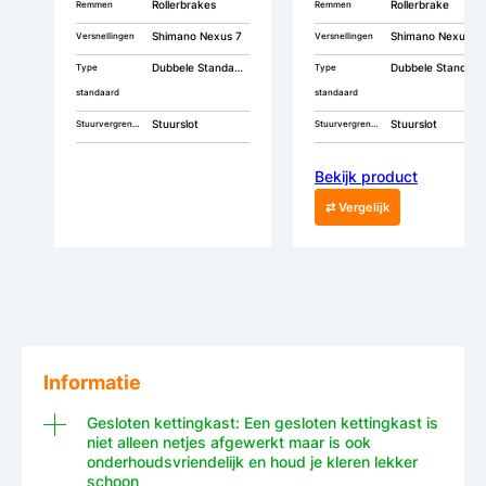
Rollerbrakes
Rollerbrake
Remmen
Remmen
Shimano Nexus 7
Shimano Nexus 7
Versnellingen
Versnellingen
Dubbele Standaard
Dubbele Standaard
Type
Type
standaard
standaard
Stuurslot
Stuurslot
Stuurvergrendeling
Stuurvergrendeling
Bekijk product
⇄ Vergelijk
Informatie
Gesloten kettingkast: Een gesloten kettingkast is
niet alleen netjes afgewerkt maar is ook
onderhoudsvriendelijk en houd je kleren lekker
schoon