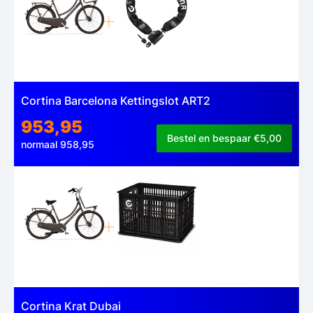
Cortina Barcelona Kettingslot ART2
953,95
Bestel en bespaar €5,00
normaal 958,95
Cortina Krat Dubai