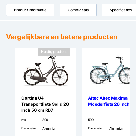
Product informatie
Combideals
Specificaties
Vergelijkbare en betere producten
Huidig product
Cortina U4
Altec Altec Maxima
Transportfiets Solid 28
Moederfiets 28 inch 7v
inch 50 cm RB7
899,-
599,-
Prijs
Aluminium
Aluminium
Framemateriaal
Framemateriaal