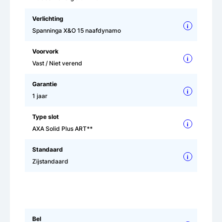
Verlichting
i
Spanninga X&O 15 naafdynamo
Voorvork
i
Vast / Niet verend
Garantie
i
1 jaar
Type slot
i
AXA Solid Plus ART**
Standaard
i
Zijstandaard
Bel