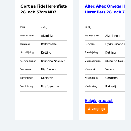
Cortina Tide Herenfiets
Altec Altec Omega HYD
28 inch 57cm ND7
Herenfiets 28 inch 7v
729,-
629,-
Prijs
Aluminium
Aluminium
Framemateriaal
Framemateriaal
Rollerbrake
Hydraulische Schijfremmen
Remmen
Remmen
Ketting
Ketting
Aandrijving
Aandrijving
Shimano Nexus 7
Shimano Nexus 7
Versnellingen
Versnellingen
Niet Verend
Verend
Voorvork
Voorvork
Gesloten
Gesloten
Kettingkast
Kettingkast
Naafdynamo
Batterij
Verlichting
Verlichting
Bekijk product
⇄ Vergelijk