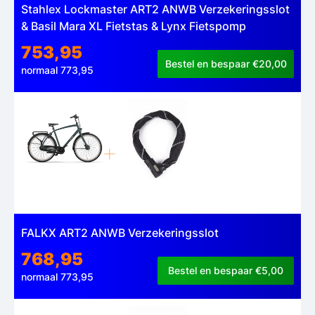
Stahlex Lockmaster ART2 ANWB Verzekeringsslot
& Basil Mara XL Fietstas & Lynx Fietspomp
753,95
Bestel en bespaar €20,00
normaal 773,95
FALKX ART2 ANWB Verzekeringsslot
768,95
Bestel en bespaar €5,00
normaal 773,95