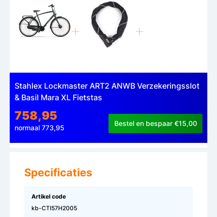
Stahlex Lockmaster ART2 ANWB Verzekeringsslot
& Basil Mara XL Fietstas
758,95
Bestel en bespaar €15,00
normaal 773,95
Specificaties
Artikel code
kb-CTI57H2005