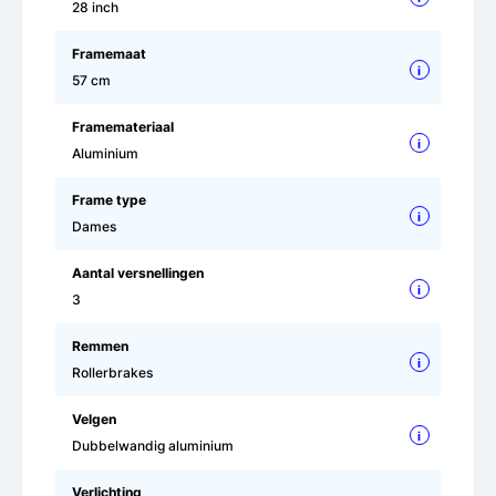
28 inch
Framemaat
i
57 cm
Framemateriaal
i
Aluminium
Frame type
i
Dames
Aantal versnellingen
i
3
Remmen
i
Rollerbrakes
Velgen
i
Dubbelwandig aluminium
Verlichting