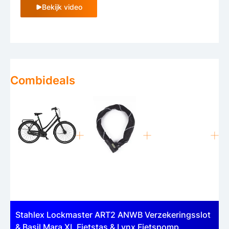
Bekijk video
Combideals
Stahlex Lockmaster ART2 ANWB Verzekeringsslot
& Basil Mara XL Fietstas & Lynx Fietspomp