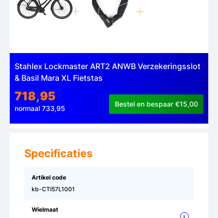
Stahlex Lockmaster ART2 ANWB Verzekeringsslot
& Basil Mara XL Fietstas
718,95
Bestel en bespaar €15,00
normaal 733,95
Specificaties
Artikel code
kb-CTI57L1001
Wielmaat
i