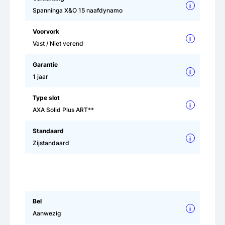
i
Spanninga X&O 15 naafdynamo
Voorvork
i
Vast / Niet verend
Garantie
i
1 jaar
Type slot
i
AXA Solid Plus ART**
Standaard
i
Zijstandaard
Bel
i
Aanwezig