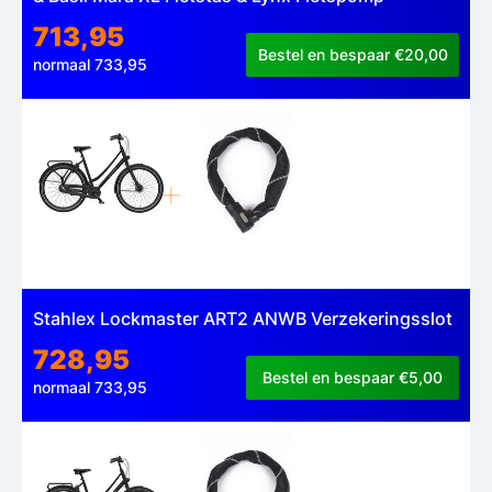
713,95
Bestel en bespaar €20,00
normaal 733,95
Stahlex Lockmaster ART2 ANWB Verzekeringsslot
728,95
Bestel en bespaar €5,00
normaal 733,95