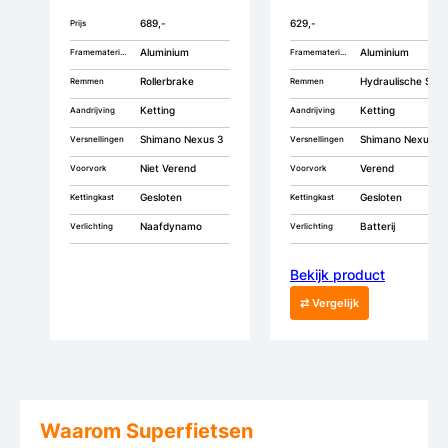
689,-
629,-
Prijs
Aluminium
Aluminium
Framemateriaal
Framemateriaal
Rollerbrake
Hydraulische Schijfremmen
Remmen
Remmen
Ketting
Ketting
Aandrijving
Aandrijving
Shimano Nexus 3
Shimano Nexus 7
Versnellingen
Versnellingen
Niet Verend
Verend
Voorvork
Voorvork
Gesloten
Gesloten
Kettingkast
Kettingkast
Naafdynamo
Batterij
Verlichting
Verlichting
Bekijk product
⇄ Vergelijk
Waarom Superfietsen