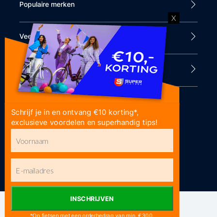
Populaire merken
X
Veel bezocht
Klantenservice
Eenvoudig (achteraf) betalen
Schrijf je in en ontvang €10 korting*,
exclusieve voordelen en superhandig tips!
Bed
J
ogenb
INSCHRIJVEN
© Copyright 2026 Superfietsen.nl
*Op fietsen met een orderbedrag van min. €300.