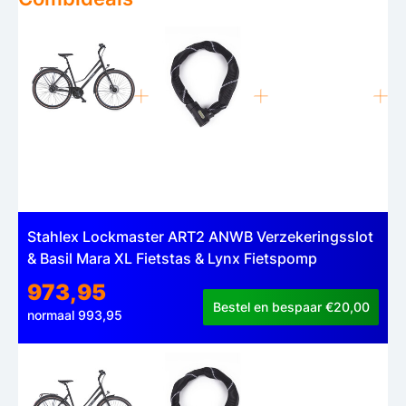
Stahlex Lockmaster ART2 ANWB Verzekeringsslot
& Basil Mara XL Fietstas & Lynx Fietspomp
973,95
Bestel en bespaar €20,00
normaal 993,95