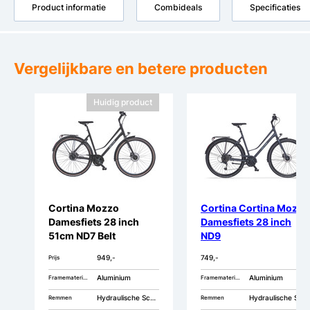
Product informatie
Combideals
Specificaties
Vergelijkbare en betere producten
Huidig product
Cortina Mozzo
Cortina Cortina Mozzo
Damesfiets 28 inch
Damesfiets 28 inch
51cm ND7 Belt
ND9
949,-
749,-
Prijs
Aluminium
Aluminium
Framemateriaal
Framemateriaal
Hydraulische Schijfremmen
Hydraulische Schijfremmen
Remmen
Remmen