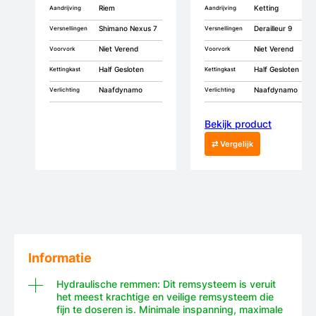
Riem
Ketting
Aandrijving
Aandrijving
Shimano Nexus 7
Derailleur 9
Versnellingen
Versnellingen
Niet Verend
Niet Verend
Voorvork
Voorvork
Half Gesloten
Half Gesloten
Kettingkast
Kettingkast
Naafdynamo
Naafdynamo
Verlichting
Verlichting
Bekijk product
⇄ Vergelijk
Informatie
Hydraulische remmen: Dit remsysteem is veruit
het meest krachtige en veilige remsysteem die
fijn te doseren is. Minimale inspanning, maximale