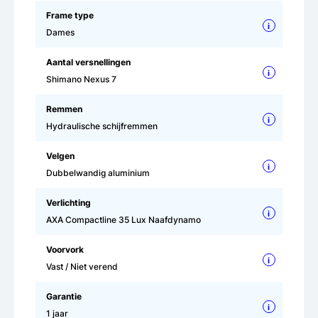
Frame type
i
Dames
Aantal versnellingen
i
Shimano Nexus 7
Remmen
i
Hydraulische schijfremmen
Velgen
i
Dubbelwandig aluminium
Verlichting
i
AXA Compactline 35 Lux Naafdynamo
Voorvork
i
Vast / Niet verend
Garantie
i
1 jaar