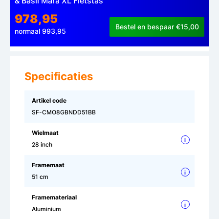
& Basil Mara XL Fietstas
978,95
Bestel en bespaar €15,00
normaal 993,95
Specificaties
Artikel code
SF-CMO8GBNDD51BB
Wielmaat
i
28 inch
Framemaat
i
51 cm
Framemateriaal
i
Aluminium