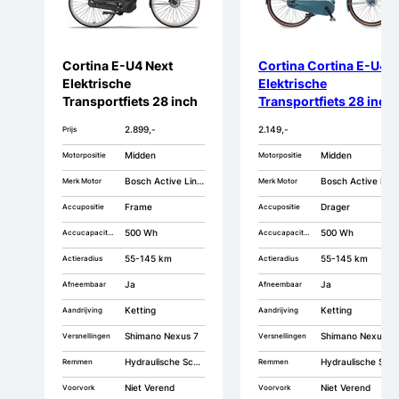
Cortina E-U4 Next
Cortina Cortina E-U4
Elektrische
Elektrische
Transportfiets 28 inch
Transportfiets 28 inch
62cm Bosch Active
Bosch Active Line
2.899,-
2.149,-
Prijs
Line Smart
Middenmotor RB7
Middenmotor DB7
Midden
Midden
Motorpositie
Motorpositie
Bosch Active Line Smart
Bosch Active Line
Merk Motor
Merk Motor
Frame
Drager
Accupositie
Accupositie
500 Wh
500 Wh
Accucapaciteit
Accucapaciteit
55-145 km
55-145 km
Actieradius
Actieradius
Ja
Ja
Afneembaar
Afneembaar
Ketting
Ketting
Aandrijving
Aandrijving
Shimano Nexus 7
Shimano Nexus 7
Versnellingen
Versnellingen
Hydraulische Schijfremmen
Hydraulische Schijfremmen
Remmen
Remmen
Niet Verend
Niet Verend
Voorvork
Voorvork