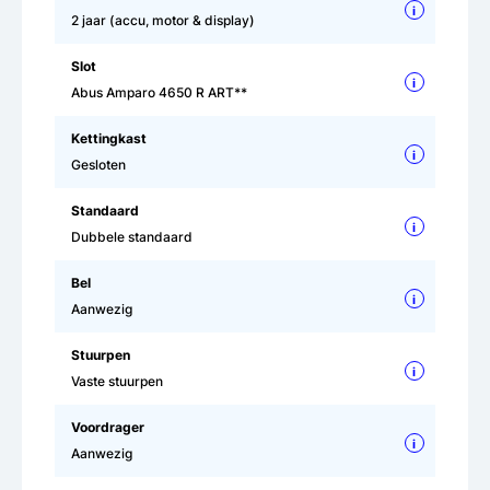
i
2 jaar (accu, motor & display)
Slot
i
Abus Amparo 4650 R ART**
Kettingkast
i
Gesloten
Standaard
i
Dubbele standaard
Bel
i
Aanwezig
Stuurpen
i
Vaste stuurpen
Voordrager
i
Aanwezig