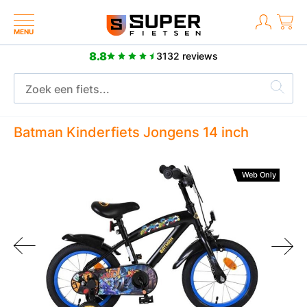
MENU
8.8
3132 reviews
M
2 jaar fabrieksgarantie
Batman Kinderfiets Jongens 14 inch
Web Only