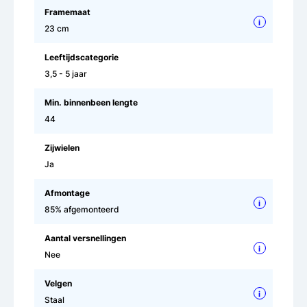
Framemaat
i
23 cm
Leeftijdscategorie
3,5 - 5 jaar
Min. binnenbeen lengte
44
Zijwielen
Ja
Afmontage
i
85% afgemonteerd
Aantal versnellingen
i
Nee
Velgen
i
Staal