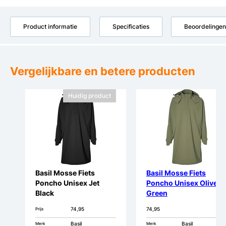
Product informatie
Specificaties
Beoordelingen
Vergelijkbare en betere producten
Huidig product
Basil Mosse Fiets
Basil Mosse Fiets
Poncho Unisex Jet
Poncho Unisex Olive
Black
Green
74,95
74,95
Prijs
Basil
Basil
Merk
Merk