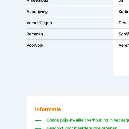
Afneembaar
Ja
Aandrijving
Ketti
Versnellingen
Derai
Remmen
Schi
Voorvork
Vere
Informatie
Goede prijs-kwaliteit verhouding in het s
Geschikt voor meerdere doelgroepen