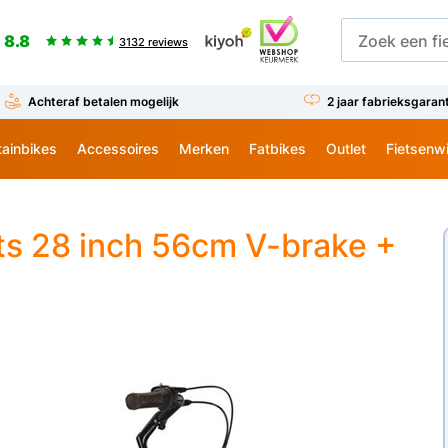
8.8
3132 reviews
Achteraf betalen mogelijk
2 jaar fabrieksgaran
ainbikes
Accessoires
Merken
Fatbikes
Outlet
Fietsenw
ts 28 inch 56cm V-brake +