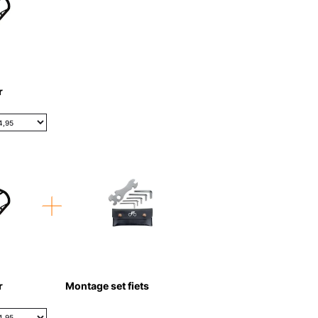
r
r
Montage set fiets