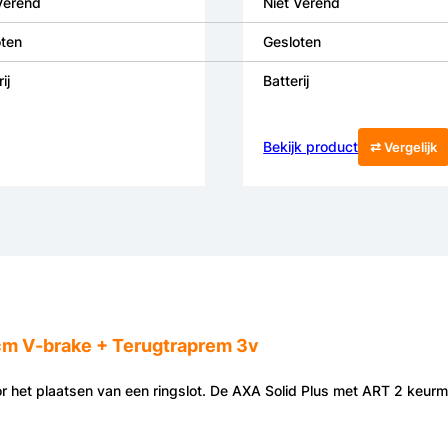
Verend
Niet Verend
ten
Gesloten
ij
Batterij
Bekijk product
⇄ Vergelijk
cm V-brake + Terugtraprem 3v
 het plaatsen van een ringslot. De AXA Solid Plus met ART 2 keurmer