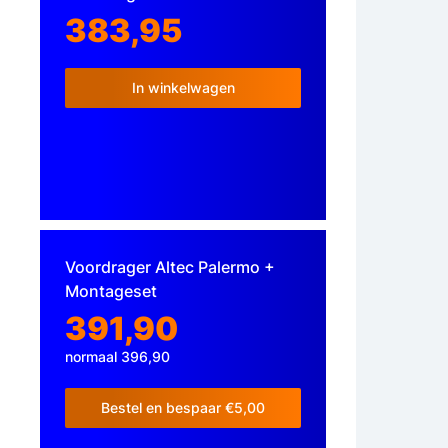
383,95
In winkelwagen
Voordrager Altec Palermo +
Montageset
391,90
normaal 396,90
Bestel en bespaar €5,00