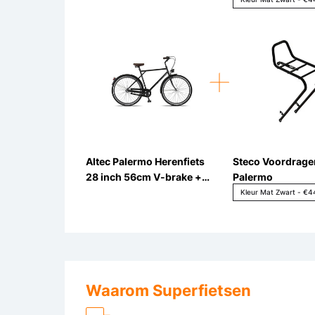
Altec Palermo Herenfiets
Steco Voordrage
28 inch 56cm V-brake +
Palermo
Terugtraprem 3v
Waarom Superfietsen