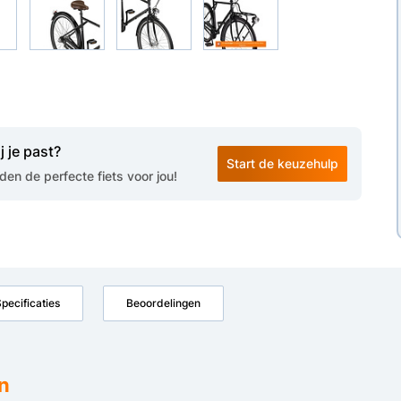
j je past?
Start de keuzehulp
en de perfecte fiets voor jou!
pecificaties
Beoordelingen
n