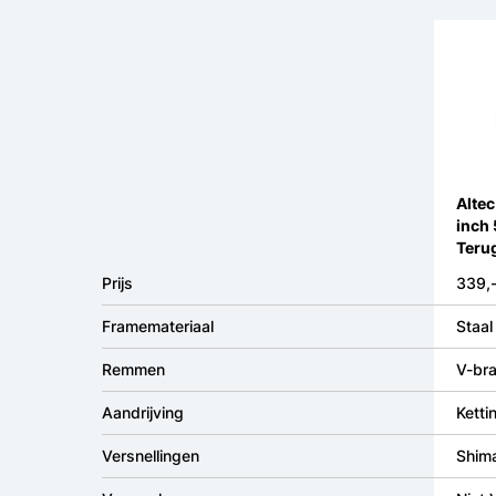
Altec
inch
Teru
Prijs
339,
Framemateriaal
Staal
Remmen
V-bra
Aandrijving
Ketti
Versnellingen
Shim