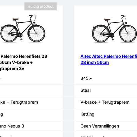
Huidig product
 Palermo Herenfiets 28
Altec Altec Palermo Herenf
 56cm V-brake +
28 inch 56cm
gtraprem 3v
-
345,-
Staal
ke + Terugtraprem
V-brake + Terugtraprem
ng
Ketting
ano Nexus 3
Geen Versnellingen