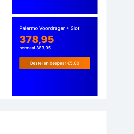
Palermo Voordrager + Slot
378,95
normaal 383,95
Bestel en bespaar €5,00