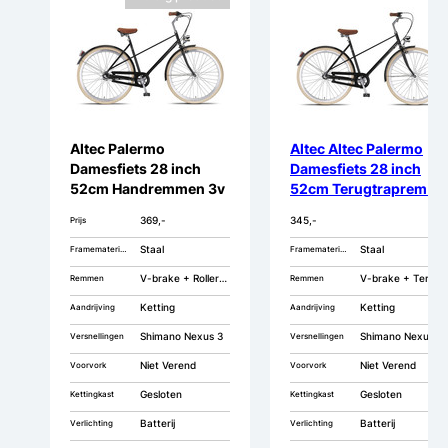
Altec Palermo
Altec Altec Palermo
Damesfiets 28 inch
Damesfiets 28 inch
52cm Handremmen 3v
52cm Terugtraprem 3v
369,-
345,-
Prijs
Staal
Staal
Framemateriaal
Framemateriaal
V-brake + Rollerbrake
V-brake + Terugtraprem
Remmen
Remmen
Ketting
Ketting
Aandrijving
Aandrijving
Shimano Nexus 3
Shimano Nexus 3
Versnellingen
Versnellingen
Niet Verend
Niet Verend
Voorvork
Voorvork
Gesloten
Gesloten
Kettingkast
Kettingkast
Batterij
Batterij
Verlichting
Verlichting