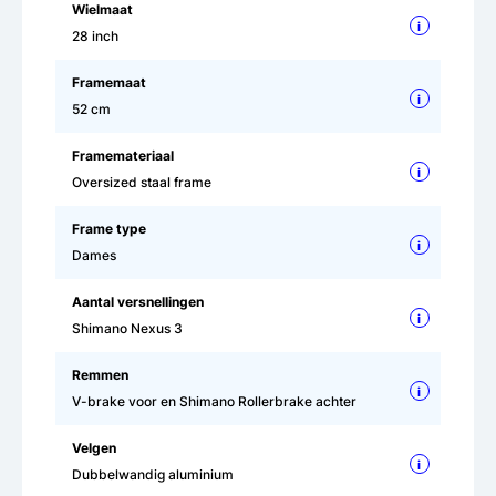
Wielmaat
i
28 inch
Framemaat
i
52 cm
Framemateriaal
i
Oversized staal frame
Frame type
i
Dames
Aantal versnellingen
i
Shimano Nexus 3
Remmen
i
V-brake voor en Shimano Rollerbrake achter
Velgen
i
Dubbelwandig aluminium