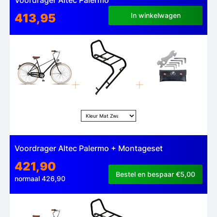
413,95
In winkelwagen
Voordrager Altec Palermo + Montageset
421,90
Bestel en bespaar €5,00
normaal 426,90