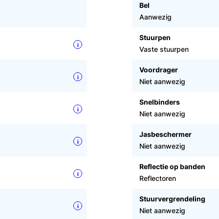
Bel
Aanwezig
Stuurpen
i
Vaste stuurpen
Voordrager
i
Niet aanwezig
Snelbinders
i
Niet aanwezig
Jasbeschermer
i
Niet aanwezig
Reflectie op banden
i
Reflectoren
Stuurvergrendeling
i
Niet aanwezig