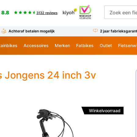
8.8
3132 reviews
Achteraf betalen mogelijk
2 jaar fabrieksgaran
ainbikes
Accessoires
Merken
Fatbikes
Outlet
Fietsenw
s Jongens 24 inch 3v
Winkelvoorraad