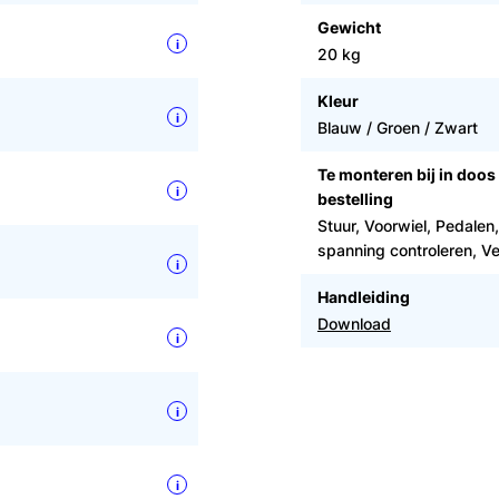
Gewicht
i
20 kg
Kleur
i
Blauw / Groen / Zwart
Te monteren bij in doos
i
bestelling
Stuur, Voorwiel, Pedalen,
spanning controleren, Ve
i
Handleiding
Download
i
i
i