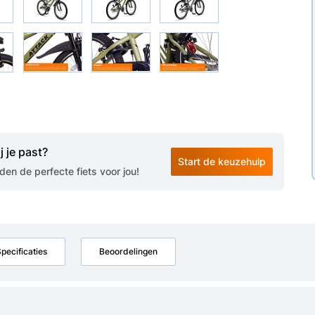
j je past?
Start de keuzehulp
en de perfecte fiets voor jou!
pecificaties
Beoordelingen