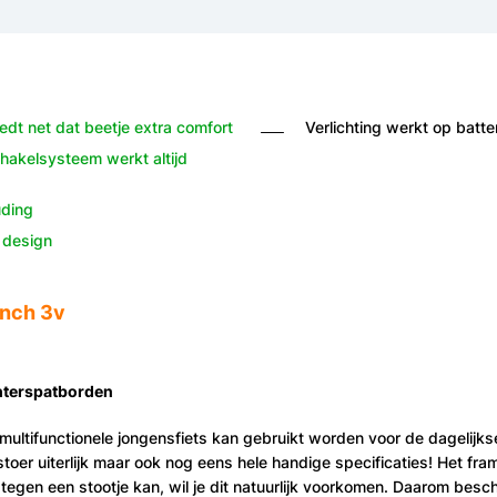
dt net dat beetje extra comfort
Verlichting werkt op batter
akelsysteem werkt altijd
uding
f design
inch 3v
chterspatborden
multifunctionele jongensfiets kan gebruikt worden voor de dagelijks
stoer uiterlijk maar ook nog eens hele handige specificaties! Het fra
tegen een stootje kan, wil je dit natuurlijk voorkomen. Daarom besch