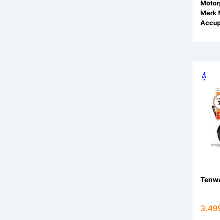
Motorp
Merk 
Accup
Tenwa
3.49