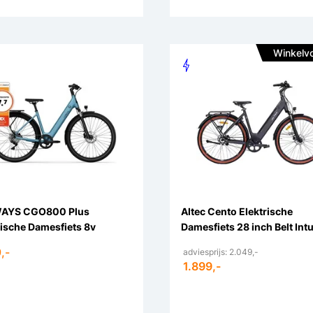
Winkelv
AYS CGO800 Plus
Altec Cento Elektrische
rische Damesfiets 8v
Damesfiets 28 inch Belt Int
,-
adviesprijs: 2.049,-
1.899,-