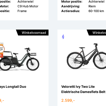
ositie:
Achterwiel
Motor positie:
Achterwiel
Motor:
C9 Hub Motor
Aandrijving:
Riem
ositie:
Frame
Actieradius:
60-100 km
Winkelvoorraad
Winkelv
ys Longtail Duo
Veloretti Ivy Two Lite
Elektrische Damesfiets Belt
9,-
2.599,-