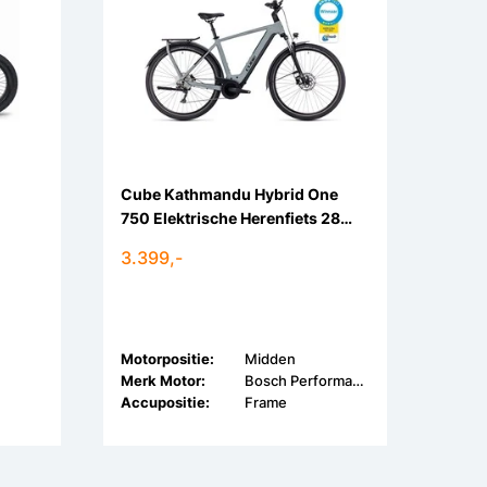
Cube Kathmandu Hybrid One
750 Elektrische Herenfiets 28
inch 10v
3.399,-
Motorpositie:
Midden
Merk Motor:
Bosch Performance Line CX
Accupositie:
Frame