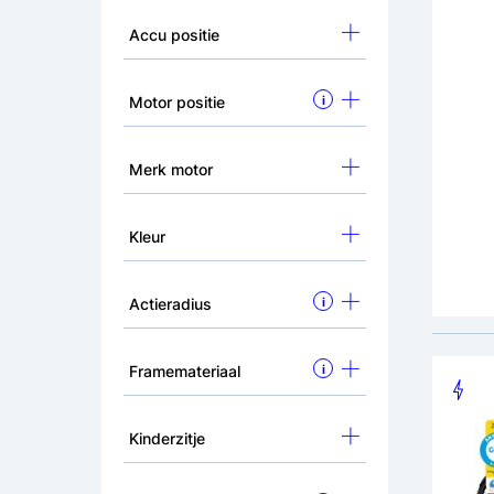
Accu positie
TENW
Elekt
Motor positie
i
1.899
Merk motor
Kleur
Actieradius
i
Framemateriaal
i
Kinderzitje