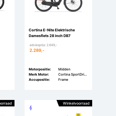
c
Cortina E-Nite Elektrische
Damesfiets 28 inch DB7
adviesprijs: 2.649,-
2.289,-
Motorpositie:
Midden
Merk Motor:
Cortina SportDrive
Accupositie:
Frame
oorraad
Winkelvoorraad