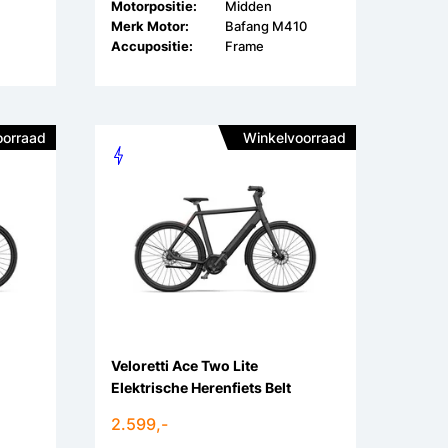
Motorpositie:
Midden
Merk Motor:
Bafang M410
Accupositie:
Frame
oorraad
Winkelvoorraad
Veloretti Ace Two Lite
Elektrische Herenfiets Belt
2.599,-