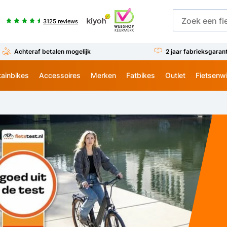
3125 reviews
Achteraf betalen mogelijk
2 jaar fabrieksgaran
ainbikes
Accessoires
Merken
Fatbikes
Outlet
Fietsenw