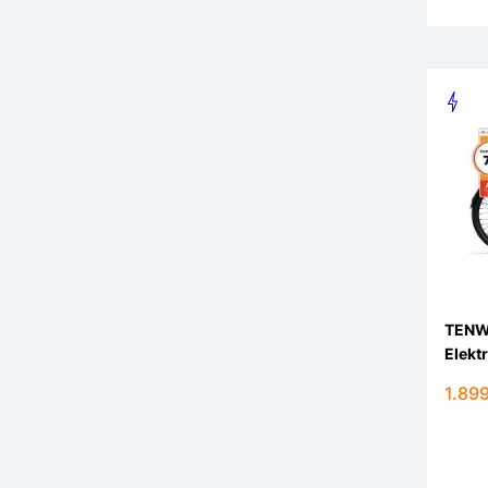
TENW
Elekt
1.899