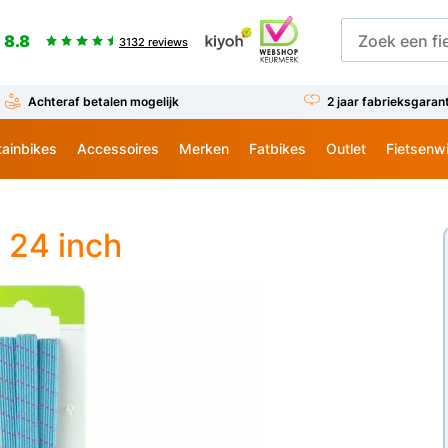
8.8
3132 reviews
Achteraf betalen mogelijk
2 jaar fabrieksgaran
ainbikes
Accessoires
Merken
Fatbikes
Outlet
Fietsenw
 24 inch