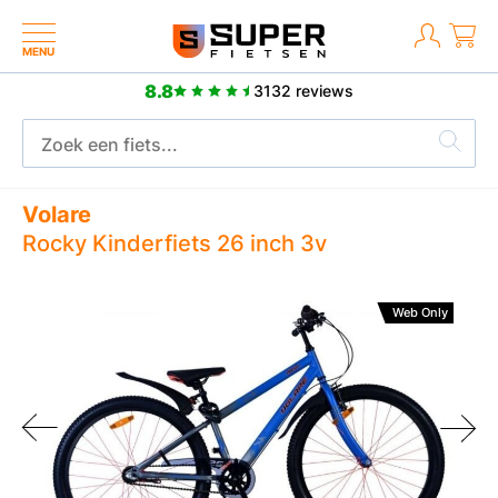
MENU
8.8
3132 reviews
Meer dan 2500 p
ar fabrieksgarantie
Volare
Rocky Kinderfiets 26 inch 3v
Web Only