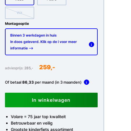
Wit
Montageoptie
Binnen 3 werkdagen in huis
In doos geleverd. Klik op de i voor meer
i
informatie -->
259,-
adviesprijs:
285,-
Of betaal
86,33
per maand (in 3 maanden)
i
In winkelwagen
Volare = 75 jaar top kwaliteit
Betrouwbaar en veilig
Grootste kinderfiets assortiment