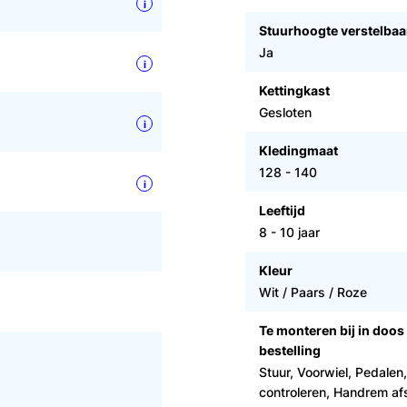
i
Stuurhoogte verstelbaa
Ja
i
Kettingkast
Gesloten
i
Kledingmaat
128 - 140
i
Leeftijd
8 - 10 jaar
Kleur
Wit / Paars / Roze
Te monteren bij in doos
bestelling
Stuur, Voorwiel, Pedalen
controleren, Handrem afs