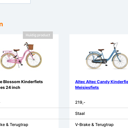
n
Huidig product
e Blossom Kinderfiets
Altec Altec Candy Kinderfi
es 24 inch
Meisjesfiets
-
219,-
Staal
ke & Terugtrap
V-Brake & Terugtrap