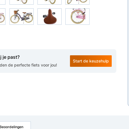
j je past?
Start de keuzehulp
en de perfecte fiets voor jou!
Beoordelingen