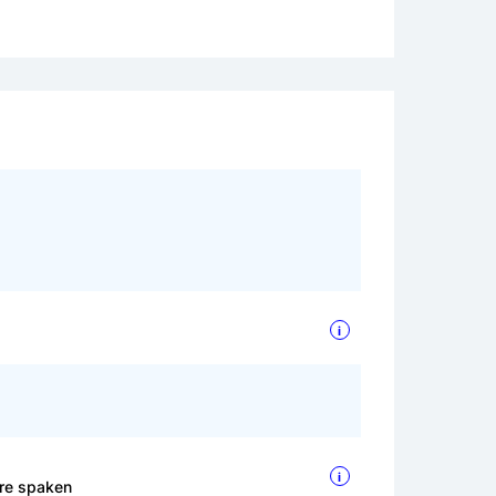
i
i
are spaken