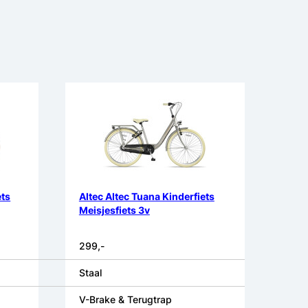
ets
Altec Altec Tuana Kinderfiets
Meisjesfiets 3v
299,-
Staal
V-Brake & Terugtrap