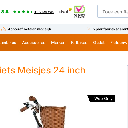
8.8
3132 reviews
Achteraf betalen mogelijk
2 jaar fabrieksgaran
ainbikes
Accessoires
Merken
Fatbikes
Outlet
Fietsenw
ets Meisjes 24 inch
Web Only