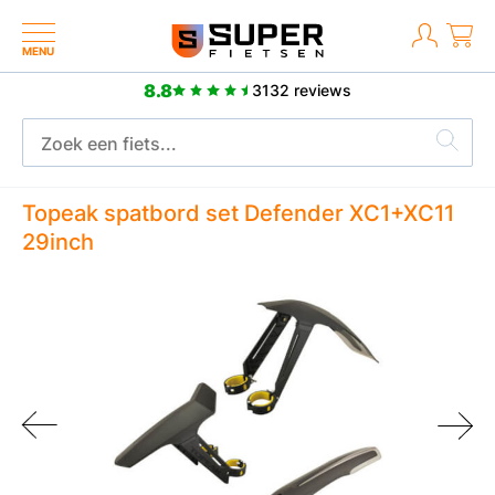
MENU
8.8
3132 reviews
2 jaar fabrieksgarantie
Topeak spatbord set Defender XC1+XC11
29inch