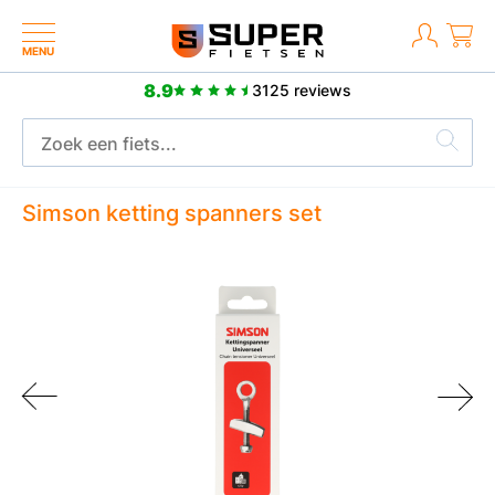
MENU
8.9
3125 reviews
2 jaar fabrieksgarantie
Simson ketting spanners set