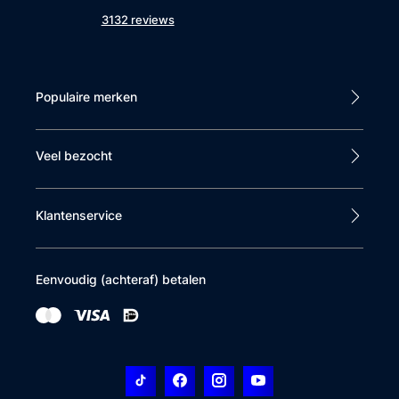
3132 reviews
⇄ Vergelijk
Populaire merken
Klantbeoordelingen
Veel bezocht
Dit product heeft nog geen beoordelingen
Klantenservice
Schrijf een beoordeling
Eenvoudig (achteraf) betalen