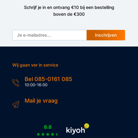
Artikel code
Schrijf je in en ontvang €10 bij een bestelling
kb-P846731
boven de €300
Merk
Polisport
Inschrijven
Type
Bubbly maxi
Geschikt voor
Wij gaan ver in service
3 tot 6 jaar
Bel 085-0161 085
10:00-16:00
Mail je vraag
Bevestiging
Frame
Verstelbare voetsteun
8.8
Ja