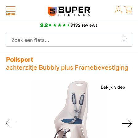
MENU
8.8
3132 reviews
2 jaar fabrieksgarantie
Polisport
achterzitje Bubbly plus Framebevestiging
Bekijk video