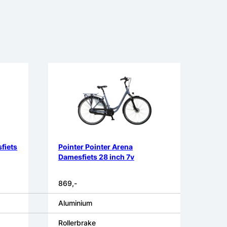
fiets
Pointer Pointer Arena
Damesfiets 28 inch 7v
869,-
Aluminium
Rollerbrake