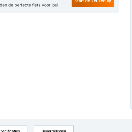
Start de keuzehulp
en de perfecte fiets voor jou!
pecificaties
Beoordelingen