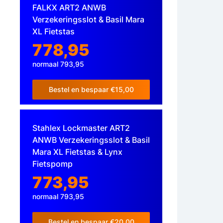
FALKX ART2 ANWB
Verzekeringsslot & Basil Mara
XL Fietstas
778,95
normaal 793,95
Bestel en bespaar €15,00
Stahlex Lockmaster ART2
ANWB Verzekeringsslot & Basil
Mara XL Fietstas & Lynx
Fietspomp
773,95
normaal 793,95
Bestel en bespaar €20,00