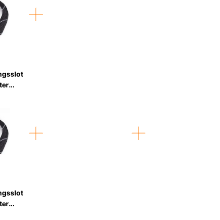
ngsslot
ter
 Zwart
ngsslot
ter
 Zwart