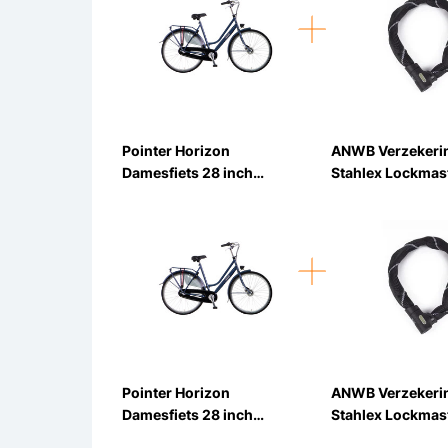
Pointer Horizon
ANWB Verzekeri
Damesfiets 28 inch
Stahlex Lockmas
Calypso Blauw 3v
Kettingslot ART2
90cm
Pointer Horizon
ANWB Verzekeri
Damesfiets 28 inch
Stahlex Lockmas
Calypso Blauw 3v
Kettingslot ART2