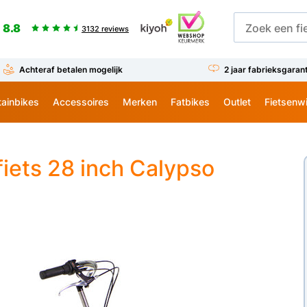
8.8
3132 reviews
Achteraf betalen mogelijk
2 jaar fabrieksgaran
ainbikes
Accessoires
Merken
Fatbikes
Outlet
Fietsenw
iets 28 inch Calypso