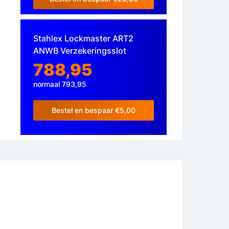
Stahlex Lockmaster ART2
ANWB Verzekeringsslot
788,95
normaal 793,95
Bestel en bespaar €5,00