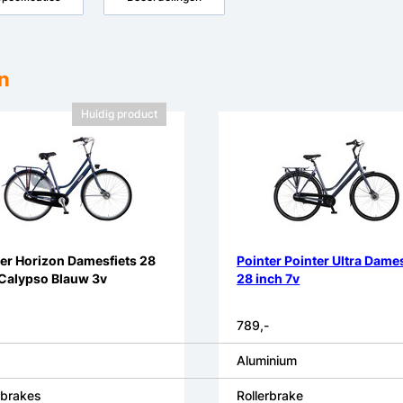
n
Huidig product
er Horizon Damesfiets 28
Pointer Pointer Ultra Dames
 Calypso Blauw 3v
28 inch 7v
789,-
Aluminium
rbrakes
Rollerbrake