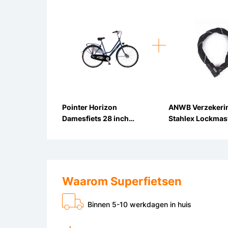
90cm
Pointer Horizon
ANWB Verzekeri
Damesfiets 28 inch
Stahlex Lockmas
Calypso Blauw 3v
Kettingslot ART2
90cm
Waarom Superfietsen
Binnen 5-10 werkdagen in huis