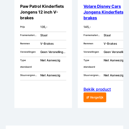
Paw Patrol Kinderfiets
Volare Disney Cars
Jongens 12 inch V-
Jongens Kinderfiets V
brakes
brakes
135,-
145,-
Prijs
Staal
Staal
Framemateriaal
Framemateriaal
V-Brakes
V-Brakes
Remmen
Remmen
Geen Versnellingen
Geen Versnellingen
Versnellingen
Versnellingen
Niet Aanwezig
Niet Aanwezig
Type
Type
standaard
standaard
Niet Aanwezig
Niet Aanwezig
Stuurvergrendeling
Stuurvergrendeling
Bekijk product
⇄ Vergelijk