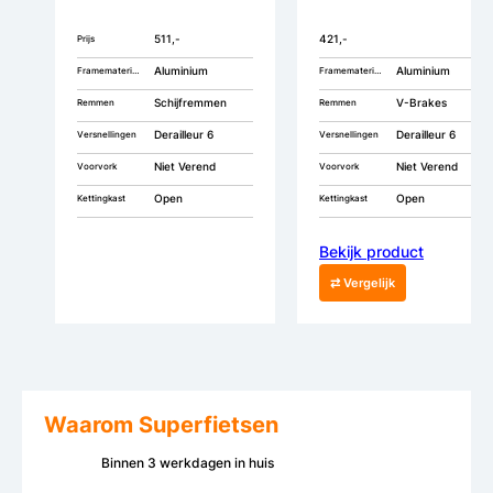
511,-
421,-
Prijs
Aluminium
Aluminium
Framemateriaal
Framemateriaal
Schijfremmen
V-Brakes
Remmen
Remmen
Derailleur 6
Derailleur 6
Versnellingen
Versnellingen
Niet Verend
Niet Verend
Voorvork
Voorvork
Open
Open
Kettingkast
Kettingkast
Bekijk product
⇄ Vergelijk
Waarom Superfietsen
Binnen 3 werkdagen in huis