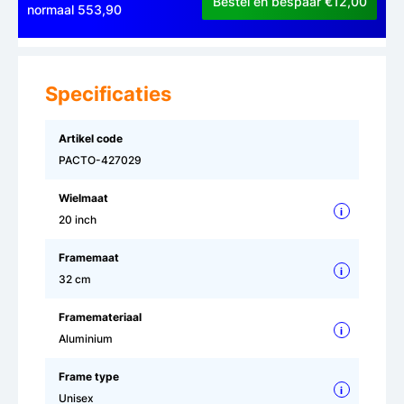
Bestel en bespaar €12,00
normaal 553,90
Specificaties
Artikel code
PACTO-427029
Wielmaat
i
20 inch
Framemaat
i
32 cm
Framemateriaal
i
Aluminium
Frame type
i
Unisex