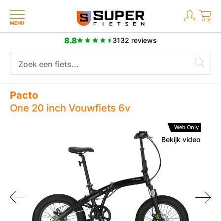
MENU
8.8
3132 reviews
Meer dan 2500 positieve reviews
Pacto
One 20 inch Vouwfiets 6v
Web Only
Bekijk video