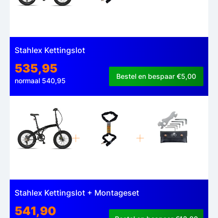
Stahlex Kettingslot
535,95
Bestel en bespaar €5,00
normaal 540,95
Stahlex Kettingslot + Montageset
541,90