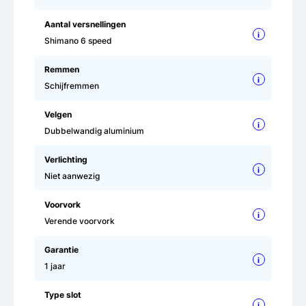
Aantal versnellingen
i
Shimano 6 speed
Remmen
i
Schijfremmen
Velgen
i
Dubbelwandig aluminium
Verlichting
i
Niet aanwezig
Voorvork
i
Verende voorvork
Garantie
i
1 jaar
Type slot
i