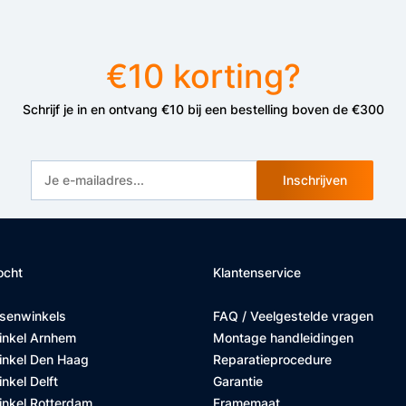
mee!
imoppie23@yahoo.com
.
16 november 2024
€10 korting?
Schrijf je in en ontvang €10 bij een bestelling boven de €300
It’s a really nice bicycle with all specifications accurate but
and stressful it took to get it fixed. The manual was not acc
longer time. But besides that it’s really great
Inschrijven
Richlove Boateng
.
27 october 2024
ocht
Klantenservice
Set is precies dat wat nodig was om de geweldige fiets die i
te zetten
tsenwinkels
FAQ / Veelgestelde vragen
Paul
.
18 october 2024
inkel Arnhem
Montage handleidingen
inkel Den Haag
Reparatieprocedure
nkel Delft
Garantie
inkel Rotterdam
Framemaat