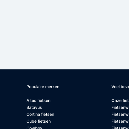
6
Populaire merken
Veel bez
10
Altec fietsen
Onze fie
Batavus
Fietsenw
Cortina fietsen
Fietsenw
Cube fietsen
Fietsenwi
Cowboy
Fietsenw