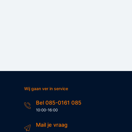
 I gave it a 3 star because of how long
urate with some installations hence the
Wij gaan ver in service
k gekocht heb bij Superfietsen in elkaar
Bel 085-0161 085
10:00-16:00
Mail je vraag