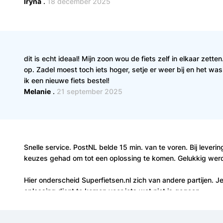
Iryna
.
18 december 2025
dit is echt ideaal! Mijn zoon wou de fiets zelf in elkaar zetten
op. Zadel moest toch iets hoger, setje er weer bij en het was
ik een nieuwe fiets bestel!
Melanie
.
21 september 2025
Snelle service. PostNL belde 15 min. van te voren. Bij lever
keuzes gehad om tot een oplossing te komen. Gelukkig werd
Hier onderscheid Superfietsen.nl zich van andere partijen. Je
oplossing dient te komen voor iets wat niet is gegaan.
Prima fiets, de Altec 24 inch. Lavender is prima zelf af te mo