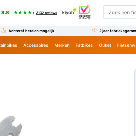
8.8
3132 reviews
Achteraf betalen mogelijk
2 jaar fabrieksgaran
ainbikes
Accessoires
Merken
Fatbikes
Outlet
Fietsenw