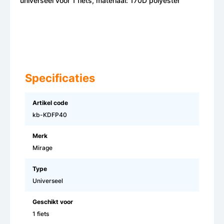
universeel voor 1 fiets, materiaal: 170D polyester
Specificaties
Artikel code
kb-KDFP40
Merk
Mirage
Type
Universeel
Geschikt voor
1 fiets