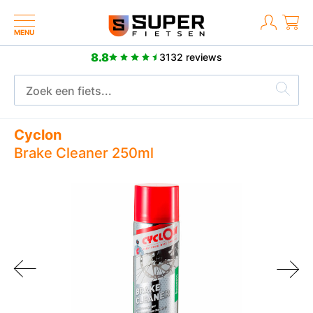
MENU
8.8
3132 reviews
2 jaar fabrieksgarantie
Cyclon
Brake Cleaner 250ml