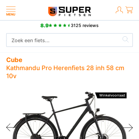
MENU
8.9
3125 reviews
Meer dan 25
2 jaar fabrieksgarantie
Cube
Kathmandu Pro Herenfiets 28 inh 58 cm
10v
Winkelvoorraad