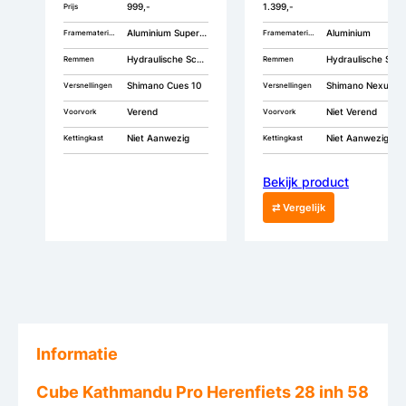
999,-
1.399,-
Prijs
Aluminium Superlite
Aluminium
Framemateriaal
Framemateriaal
Hydraulische Schijfremmen
Hydraulische Schijfremmen
Remmen
Remmen
Shimano Cues 10
Shimano Nexus 8
Versnellingen
Versnellingen
Verend
Niet Verend
Voorvork
Voorvork
Niet Aanwezig
Niet Aanwezig
Kettingkast
Kettingkast
Bekijk product
⇄ Vergelijk
Informatie
Cube Kathmandu Pro Herenfiets 28 inh 58