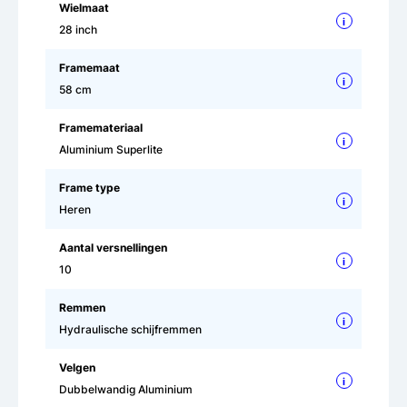
Wielmaat
i
28 inch
Framemaat
i
58 cm
Framemateriaal
i
Aluminium Superlite
Frame type
i
Heren
Aantal versnellingen
i
10
Remmen
i
Hydraulische schijfremmen
Velgen
i
Dubbelwandig Aluminium