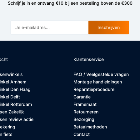
Schrijf je in en ontvang €10 bij een bestelling boven de €300
Inschrijven
ocht
Klantenservice
tsenwinkels
FAQ / Veelgestelde vragen
inkel Arnhem
Montage handleidingen
inkel Den Haag
Reparatieprocedure
nkel Delft
Garantie
inkel Rotterdam
Framemaat
sen Zakelijk
Retourneren
sen review actie
Bezorging
zekering
Betaalmethoden
n fiets
Contact