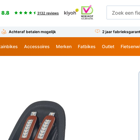
8.8
3132 reviews
Achteraf betalen mogelijk
2 jaar fabrieksgaran
ainbikes
Accessoires
Merken
Fatbikes
Outlet
Fietsenw