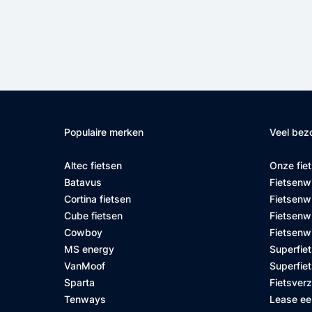
Populaire merken
Veel bez
Altec fietsen
Onze fie
Batavus
Fietsenw
Cortina fietsen
Fietsenw
Cube fietsen
Fietsenwi
Cowboy
Fietsenw
MS energy
Superfiet
VanMoof
Superfiet
Sparta
Fietsver
Tenways
Lease ee