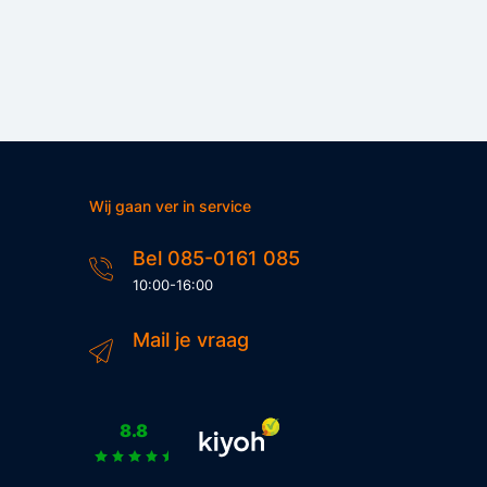
Wij gaan ver in service
Bel 085-0161 085
10:00-16:00
Mail je vraag
8.8