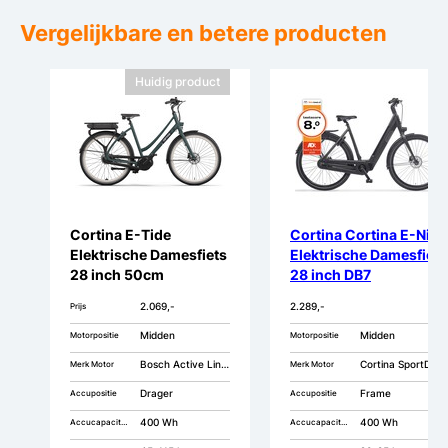
Vergelijkbare en betere producten
Huidig product
Cortina E-Tide
Cortina Cortina E-Nite
Elektrische Damesfiets
Elektrische Damesfiets
28 inch 50cm
28 inch DB7
Middenmotor DB7
2.069,-
2.289,-
Prijs
Midden
Midden
Motorpositie
Motorpositie
Bosch Active Line Smart
Cortina SportDriv
Merk Motor
Merk Motor
Drager
Frame
Accupositie
Accupositie
400 Wh
400 Wh
Accucapaciteit
Accucapaciteit