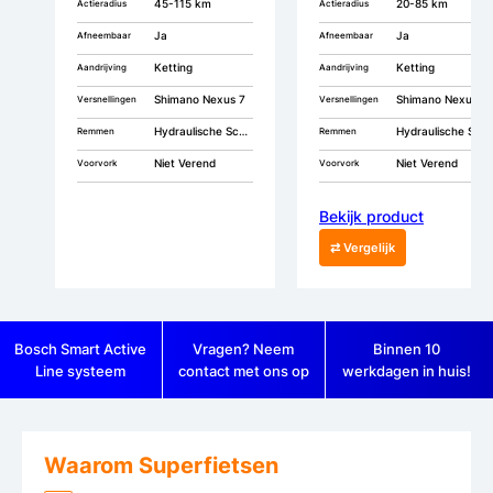
45-115 km
20-85 km
Actieradius
Actieradius
Ja
Ja
Afneembaar
Afneembaar
Ketting
Ketting
Aandrijving
Aandrijving
Shimano Nexus 7
Shimano Nexus 7
Versnellingen
Versnellingen
Hydraulische Schijfremmen
Hydraulische Schijfremmen
Remmen
Remmen
Niet Verend
Niet Verend
Voorvork
Voorvork
Bekijk product
⇄ Vergelijk
Bosch Smart Active
Vragen? Neem
Binnen 10
Line systeem
contact met ons op
werkdagen in huis!
Waarom Superfietsen