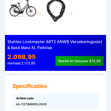
Stahlex Lockmaster ART2 ANWB Verzekeringsslot
& Basil Mara XL Fietstas
2.098,95
Bestel en bespaar €15,00
normaal 2.113,95
Specificaties
Artikel code
kb-CETIMM50L0005