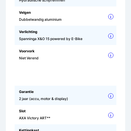
Hydraulische schijfremmen
Velgen
i
Dubbelwandig aluminium
Verlichting
i
Spanninga X&O 15 powered by E-Bike
Voorvork
i
Niet Verend
Garantie
i
2 jaar (accu, motor & display)
Slot
i
AXA Victory ART**
Kettingkast