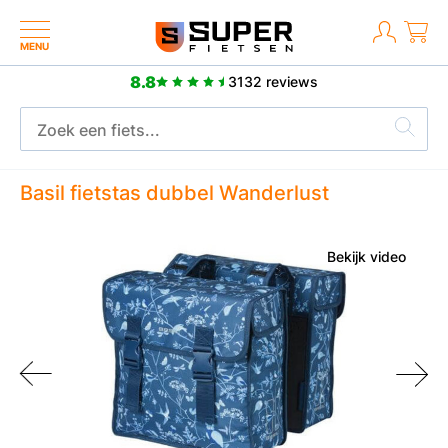
MENU
8.8
3132 reviews
Meer d
2 jaar fabrieksgarantie
Basil fietstas dubbel Wanderlust
Bekijk video