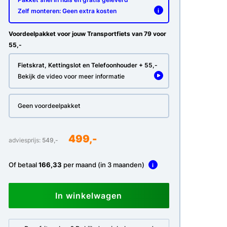
Zelf monteren: Geen extra kosten
i
Voordeelpakket voor jouw Transportfiets van 79 voor
55,-
Fietskrat, Kettingslot en Telefoonhouder + 55,-
Bekijk de video voor meer informatie
Geen voordeelpakket
499,-
adviesprijs:
549,-
Of betaal
166,33
per maand (in 3 maanden)
i
In winkelwagen