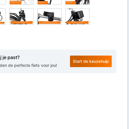
j je past?
Start de keuzehulp
en de perfecte fiets voor jou!