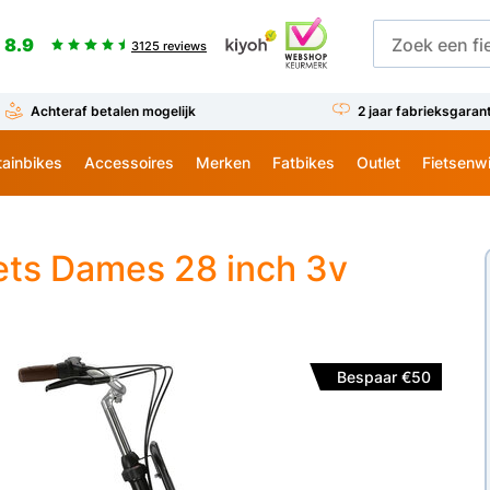
8.9
3125 reviews
Achteraf betalen mogelijk
2 jaar fabrieksgaran
ainbikes
Accessoires
Merken
Fatbikes
Outlet
Fietsenw
ets Dames 28 inch 3v
Bespaar €50