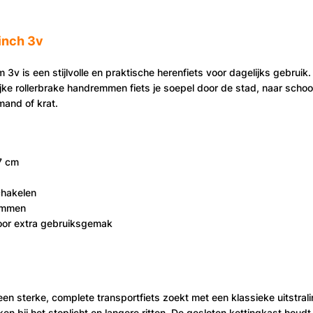
inch 3v
 3v is een stijlvolle en praktische herenfiets voor dagelijks gebruik
ke rollerbrake handremmen fiets je soepel door de stad, naar schoo
mand of krat.
7 cm
chakelen
emmen
voor extra gebruiksgemak
en sterke, complete transportfiets zoekt met een klassieke uitstral
ken bij het stoplicht en langere ritten. De gesloten kettingkast hou