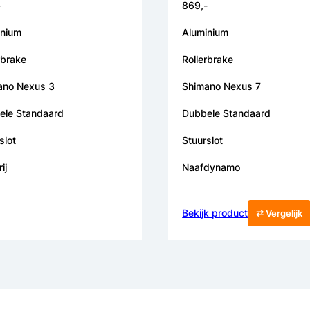
-
869,-
inium
Aluminium
rbrake
Rollerbrake
ano Nexus 3
Shimano Nexus 7
ele Standaard
Dubbele Standaard
slot
Stuurslot
ij
Naafdynamo
Bekijk product
⇄ Vergelijk