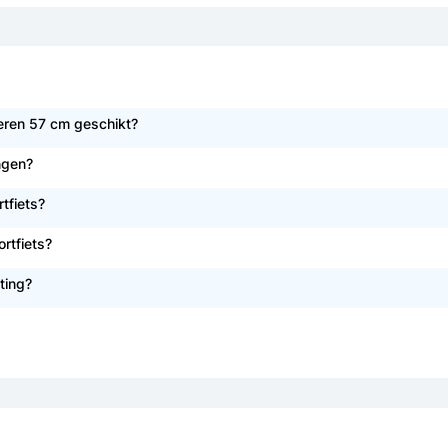
Heren 57 cm geschikt?
ngen?
tfiets?
rtfiets?
ting?