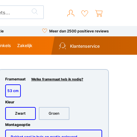
tie
Meer dan 2500 positieve reviews
inkels
Zakelijk
Klantenservice
Framemaat
Welke framemaat heb ik nodig?
53 cm
Kleur
Zwart
Groen
Montageoptie
Pakket snel in huis en gratis geleverd