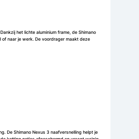
. Dankzij het lichte aluminium frame, de Shimano
l of naar je werk. De voordrager maakt deze
ing. De Shimano Nexus 3 naafversnelling helpt je
dt de ketting netjes afgeschermd en vraagt weinig