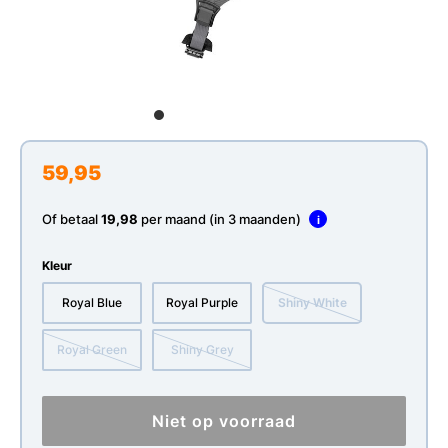
59,95
Of betaal
19,98
per maand (in 3 maanden)
i
Kleur
Royal Blue
Royal Purple
Shiny White
Royal Green
Shiny Grey
Niet op voorraad