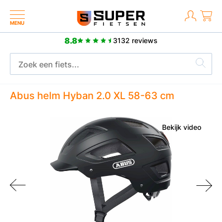
MENU
8.8
3132 reviews
Meer dan 2500 p
ar fabrieksgarantie
Abus helm Hyban 2.0 XL 58-63 cm
Bekijk video