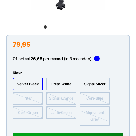
79,95
Of betaal
26,65
per maand (in 3 maanden)
i
Kleur
Velvet Black
Polar White
Signal Silver
Titan
Signal Orange
Core Blue
Core Green
Jade Green
Monument
Grey