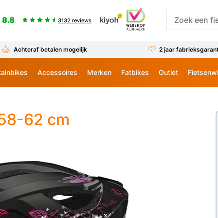
8.8
3132 reviews
Achteraf betalen mogelijk
2 jaar fabrieksgaran
ainbikes
Accessoires
Merken
Fatbikes
Outlet
Fietsenw
 58-62 cm