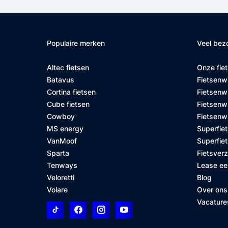
Populaire merken
Veel bez
Altec fietsen
Onze fie
Batavus
Fietsenw
Cortina fietsen
Fietsenw
Cube fietsen
Fietsenwi
Cowboy
Fietsenw
MS energy
Superfiet
VanMoof
Superfiet
Sparta
Fietsver
Tenways
Lease ee
Veloretti
Blog
Volare
Over ons
Vacature