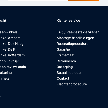
ocht
Klantenservice
tsenwinkels
FAQ / Veelgestelde vragen
inkel Arnhem
Montage handleidingen
inkel Den Haag
Reparatieprocedure
nkel Delft
Garantie
inkel Rotterdam
Framemaat
sen Zakelijk
Retourneren
sen review actie
Bezorging
zekering
Betaalmethoden
n fiets
Contact
Klachtenprocedure
s