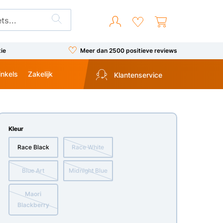
tie
Meer dan 2500 positieve reviews
inkels
Zakelijk
Klantenservice
Kleur
Race Black
Race White
Blue Art
Midnight Blue
Maori
Blackberry