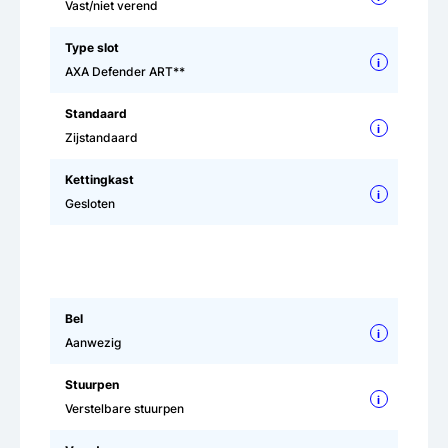
Vast/niet verend
Type slot
i
AXA Defender ART**
Standaard
i
Zijstandaard
Kettingkast
i
Gesloten
Bel
i
Aanwezig
Stuurpen
i
Verstelbare stuurpen