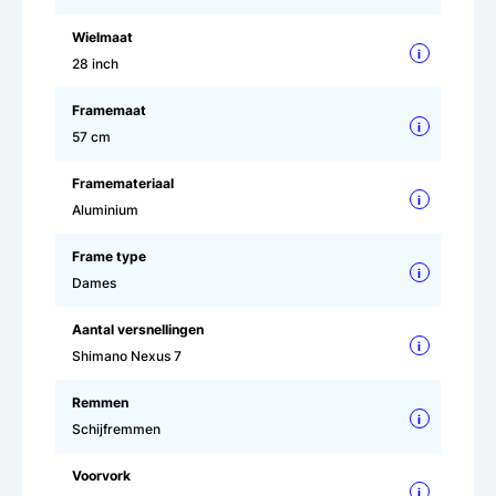
Wielmaat
i
28 inch
Framemaat
i
57 cm
Framemateriaal
i
Aluminium
Frame type
i
Dames
Aantal versnellingen
i
Shimano Nexus 7
Remmen
i
Schijfremmen
Voorvork
i