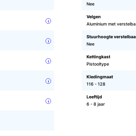
Nee
Velgen
i
Aluminium met verstelb
Stuurhoogte verstelbaa
i
Nee
Kettingkast
i
Pistooltype
Kledingmaat
i
116 - 128
Leeftijd
i
6 - 8 jaar