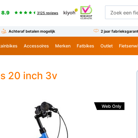
8.9
3125 reviews
Achteraf betalen mogelijk
2 jaar fabrieksgaran
ainbikes
Accessoires
Merken
Fatbikes
Outlet
Fietsenw
s 20 inch 3v
Web Only