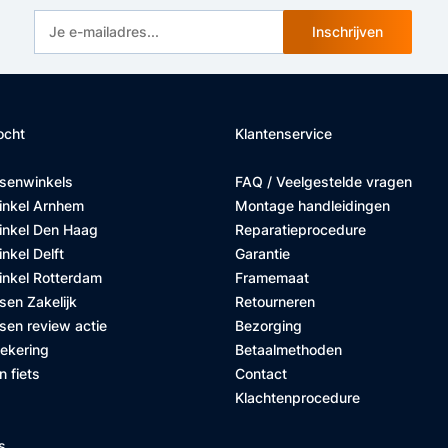
Inschrijven
ocht
Klantenservice
tsenwinkels
FAQ / Veelgestelde vragen
inkel Arnhem
Montage handleidingen
inkel Den Haag
Reparatieprocedure
nkel Delft
Garantie
inkel Rotterdam
Framemaat
sen Zakelijk
Retourneren
sen review actie
Bezorging
zekering
Betaalmethoden
n fiets
Contact
Klachtenprocedure
s