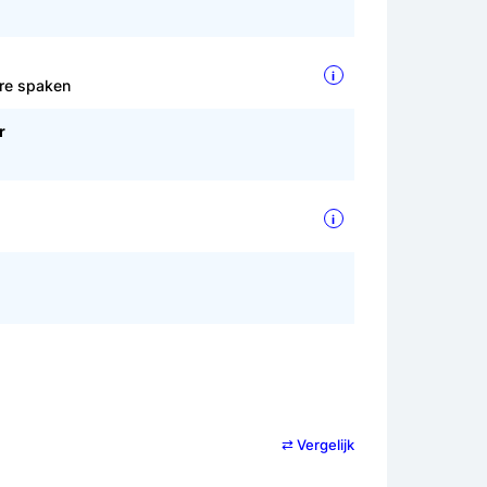
i
are spaken
r
i
⇄ Vergelijk