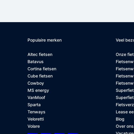
Populaire merken
Veel bez
Altec fietsen
Onze fie
Batavus
Fietsenw
Cortina fietsen
Fietsenw
Cube fietsen
Fietsenwi
Cowboy
Fietsenw
MS energy
Superfiet
VanMoof
Superfiet
Sparta
Fietsver
Tenways
Lease ee
Veloretti
Blog
Volare
Over ons
Vacature