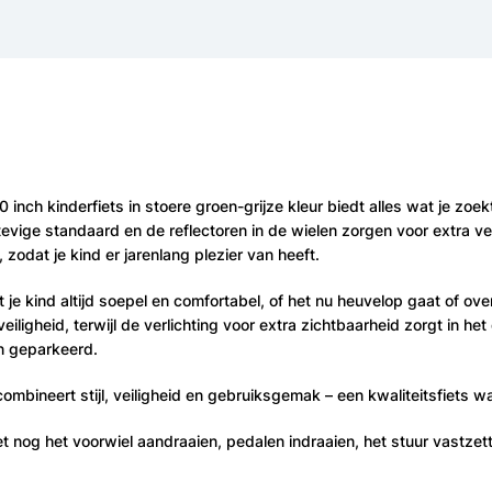
0 inch kinderfiets in stoere groen-grijze kleur biedt alles wat je zo
stevige standaard en de reflectoren in de wielen zorgen voor extra vei
 zodat je kind er jarenlang plezier van heeft.
t je kind altijd soepel en comfortabel, of het nu heuvelop gaat of ov
igheid, terwijl de verlichting voor extra zichtbaarheid zorgt in he
en geparkeerd.
ombineert stijl, veiligheid en gebruiksgemak – een kwaliteitsfiets wa
 nog het voorwiel aandraaien, pedalen indraaien, het stuur vastzette