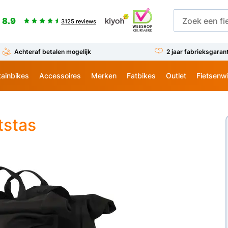
8.9
3125 reviews
Achteraf betalen mogelijk
2 jaar fabrieksgaran
ainbikes
Accessoires
Merken
Fatbikes
Outlet
Fietsenw
tstas