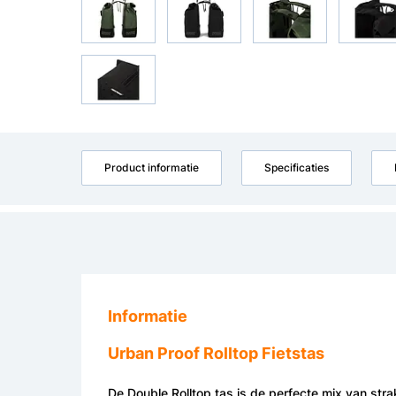
Product informatie
Specificaties
Informatie
Urban Proof Rolltop Fietstas
De Double Rolltop tas is de perfecte mix van str