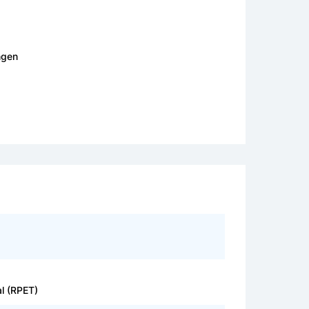
ngen
l (RPET)