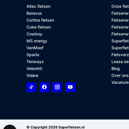
Altec fietsen
Onze fie
Batavus
Fietsenw
Cortina fietsen
Fietsenw
Cube fietsen
Fietsenwi
Cowboy
Fietsenw
MS energy
Superfiet
VanMoof
Superfiet
Sparta
Fietsver
Tenways
Lease ee
Veloretti
Blog
Volare
Over ons
Vacature
© Copyright 2026 Superfietsen.nl