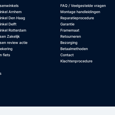
tsenwinkels
FAQ / Veelgestelde vragen
inkel Arnhem
Montage handleidingen
inkel Den Haag
Reparatieprocedure
nkel Delft
Garantie
inkel Rotterdam
Framemaat
sen Zakelijk
Retourneren
sen review actie
Bezorging
zekering
Betaalmethoden
n fiets
Contact
Klachtenprocedure
s