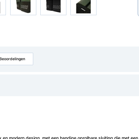
Beoordelingen
ak en modern design, met een handige oprolbare sluiting die met een