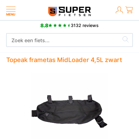
MENU
8.8
3132 reviews
2 jaar fabrieksgarantie
Topeak frametas MidLoader 4,5L zwart