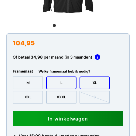
104,95
Of betaal
34,98
per maand (in 3 maanden)
i
Framemaat
Welke framemaat heb ik nodig?
M
L
XL
XXL
XXXL
S
In winkelwagen
Voor 15:00 besteld, vandaag verzonden