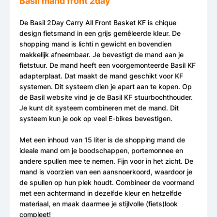
Basil mand front 2day
De Basil 2Day Carry All Front Basket KF is chique
design fietsmand in een grijs gemêleerde kleur. De
shopping mand is lichti n gewicht en bovendien
makkelijk afneembaar. Je bevestigt de mand aan je
fietstuur. De mand heeft een voorgemonteerde Basil KF
adapterplaat. Dat maakt de mand geschikt voor KF
systemen. Dit systeem dien je apart aan te kopen. Op
de Basil website vind je de Basil KF stuurbochthouder.
Je kunt dit systeem combineren met de mand. Dit
systeem kun je ook op veel E-bikes bevestigen.
Met een inhoud van 15 liter is de shopping mand de
ideale mand om je boodschappen, portemonnee en
andere spullen mee te nemen. Fijn voor in het zicht. De
mand is voorzien van een aansnoerkoord, waardoor je
de spullen op hun plek houdt. Combineer de voormand
met een achtermand in dezelfde kleur en hetzelfde
materiaal, en maak daarmee je stijlvolle (fiets)look
compleet!