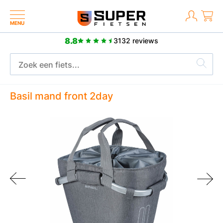
MENU
8.8
3132 reviews
2 jaar fabrieksgarantie
Basil mand front 2day