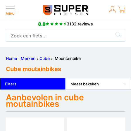
MENU
8.8
3132 reviews
Meer dan 2500 positieve reviews
Home
Merken
Cube
Mountainbike
Cube moutainbikes
Filters
Meest bekeken
Aanbevolen in cube
moutainbikes