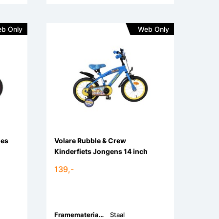
b Only
Web Only
jes
Volare Rubble & Crew
Kinderfiets Jongens 14 inch
139,-
Framemateriaal:
Staal