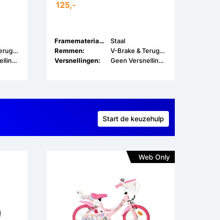
125,-
Framemateriaal:
Staal
V-Brake & Terugtrap
Remmen:
V-Brake & Terugtrap
Geen Versnellingen
Versnellingen:
Geen Versnellingen
Start de keuzehulp
Web Only