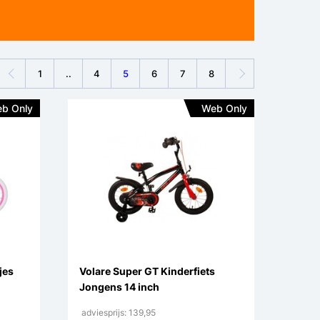
1
..
4
5
6
7
8
b Only
Web Only
jes
Volare Super GT Kinderfiets
Jongens 14 inch
adviesprijs: 139,95