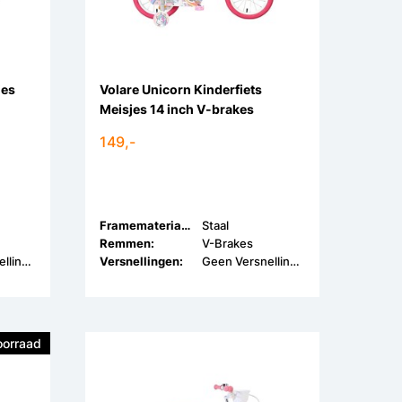
jes
Volare Unicorn Kinderfiets
Meisjes 14 inch V-brakes
149,-
Framemateriaal:
Staal
Remmen:
V-Brakes
Geen Versnellingen
Versnellingen:
Geen Versnellingen
oorraad