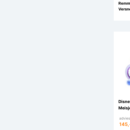
Remm
Versne
Disne
Meisj
advies
145,