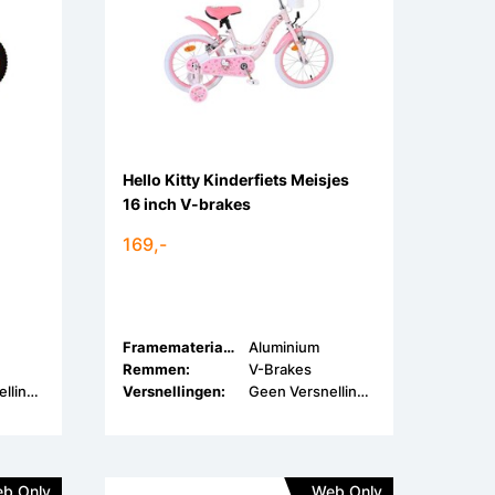
Hello Kitty Kinderfiets Meisjes
16 inch V-brakes
169,-
Framemateriaal:
Aluminium
Remmen:
V-Brakes
Geen Versnellingen
Versnellingen:
Geen Versnellingen
b Only
Web Only