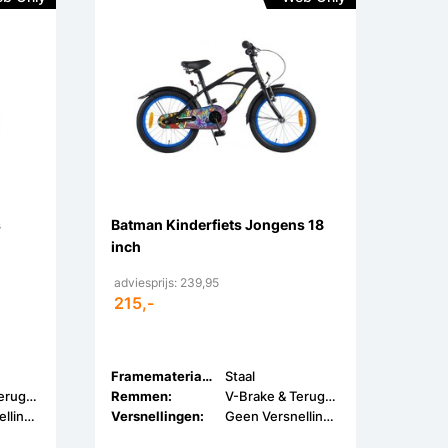
s
Batman Kinderfiets Jongens 18
inch
adviesprijs: 239,95
215,-
Framemateriaal:
Staal
V-Brake & Terugtrap
Remmen:
V-Brake & Terugtrap
Geen Versnellingen
Versnellingen:
Geen Versnellingen