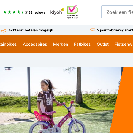
3132 reviews
Achteraf betalen mogelijk
2 jaar fabrieksgaran
ainbikes
Accessoires
Merken
Fatbikes
Outlet
Fietsenw