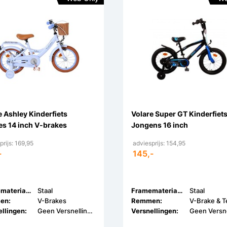
e Ashley Kinderfiets
Volare Super GT Kinderfiet
es 14 inch V-brakes
Jongens 16 inch
prijs: 169,95
adviesprijs: 154,95
-
145,-
Framemateriaal:
Staal
Framemateriaal:
Staal
en:
V-Brakes
Remmen:
llingen:
Geen Versnellingen
Versnellingen: