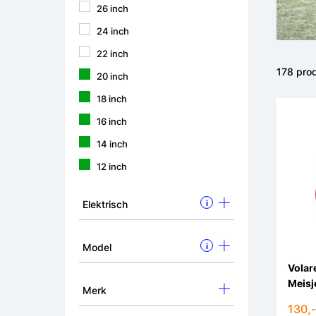
26 inch
24 inch
22 inch
178 pro
20 inch
18 inch
16 inch
14 inch
12 inch
Elektrisch
i
Model
i
Volar
Merk
130,-