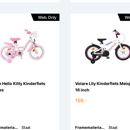
Web Only
We
 Hello Kitty Kinderfiets
Volare Lily Kinderfiets Meis
es
16 inch
159,-
Framemateriaal:
Staal
Framemateriaal:
Staal