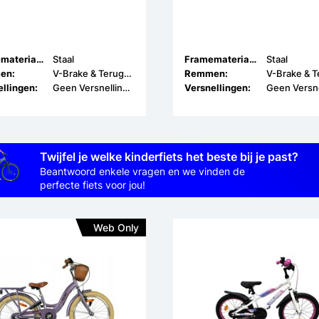
Framemateriaal:
Staal
Framemateriaal:
Staal
en:
V-Brake & Terugtrap
Remmen:
llingen:
Geen Versnellingen
Versnellingen:
Twijfel je welke kinderfiets het beste bij je past?
Beantwoord enkele vragen en we vinden de
perfecte fiets voor jou!
Web Only