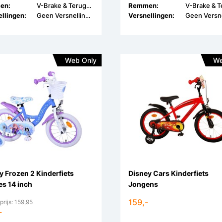
en:
V-Brake & Terugtrap
Remmen:
llingen:
Geen Versnellingen
Versnellingen:
Web Only
We
y Frozen 2 Kinderfiets
Disney Cars Kinderfiets
es 14 inch
Jongens
159,-
prijs: 159,95
-