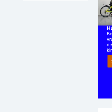
H
Be
vr
de
ki