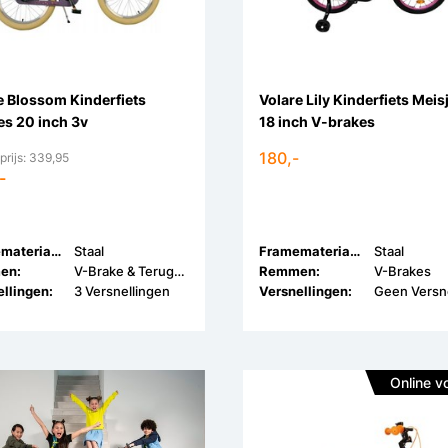
e Blossom Kinderfiets
Volare Lily Kinderfiets Meis
es 20 inch 3v
18 inch V-brakes
180,-
prijs: 339,95
-
Framemateriaal:
Staal
Framemateriaal:
Staal
en:
V-Brake & Terugtraprem
Remmen:
V-Brakes
llingen:
3 Versnellingen
Versnellingen:
Online v