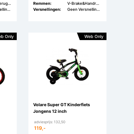
V-Brake & Terugtrap
Remmen:
V-Brake&Handrem
Geen Versnellingen
Versnellingen:
Geen Versnellingen
b Only
Web Only
Volare Super GT Kinderfiets
Jongens 12 inch
adviesprijs: 132,50
119,-