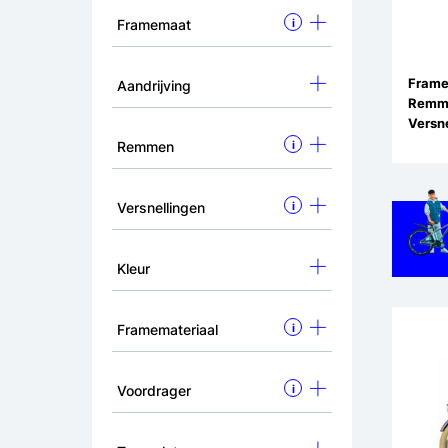
Framemaat
i
Aandrijving
Remm
Versne
Remmen
i
Versnellingen
i
Kleur
Framemateriaal
i
Voordrager
i