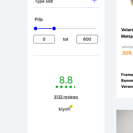
Type slot
Prijs
Volar
Meisj
tot
advies
309,
8.8
Remm
Versne
3132 reviews