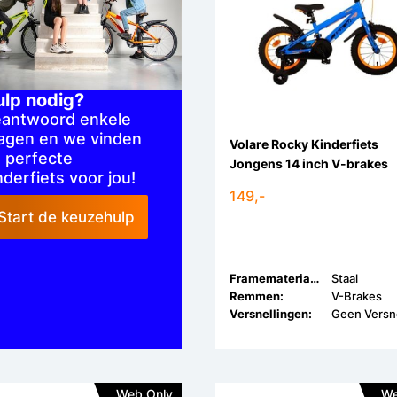
ulp nodig?
antwoord enkele
agen en we vinden
Volare Rocky Kinderfiets
 perfecte
Jongens 14 inch V-brakes
nderfiets voor jou!
149,-
Start de keuzehulp
Framemateriaal:
Staal
Remmen:
V-Brakes
Versnellingen:
Web Only
We