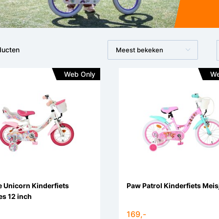
ducten
Meest bekeken
Web Only
We
e Unicorn Kinderfiets
Paw Patrol Kinderfiets Meis
Meisjes 12 inch
169,-